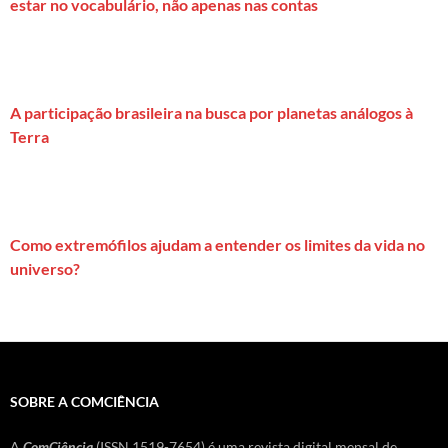
estar no vocabulário, não apenas nas contas
A participação brasileira na busca por planetas análogos à
Terra
Como extremófilos ajudam a entender os limites da vida no
universo?
SOBRE A COMCIÊNCIA
A
ComCiência
(ISSN 1519-7654) é uma revista digital mensal de