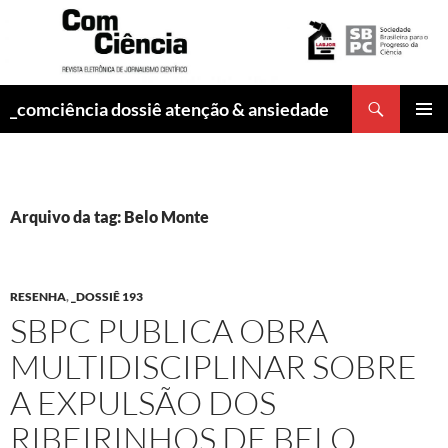
Pesquisar
_comciência dossiê atenção & ansiedade
PULAR
MENU
PARA
PRINCI
O
CONTEÚDO
Arquivo da tag: Belo Monte
RESENHA
,
_DOSSIÊ 193
SBPC PUBLICA OBRA
MULTIDISCIPLINAR SOBRE
A EXPULSÃO DOS
RIBEIRINHOS DE BELO