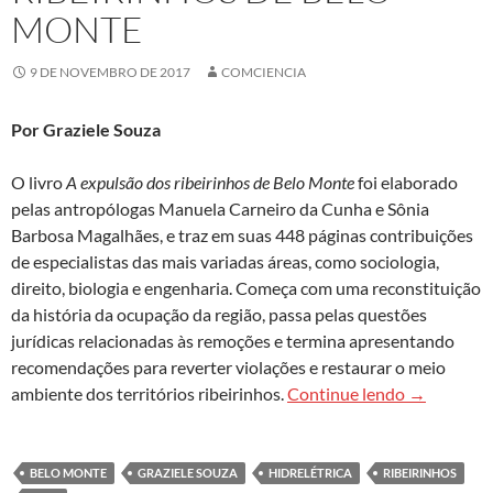
MONTE
9 DE NOVEMBRO DE 2017
COMCIENCIA
Por Graziele Souza
O livro
A expulsão dos ribeirinhos de Belo Monte
foi elaborado
pelas antropólogas Manuela Carneiro da Cunha e Sônia
Barbosa Magalhães, e traz em suas 448 páginas contribuições
de especialistas das mais variadas áreas, como sociologia,
direito, biologia e engenharia. Começa com uma reconstituição
da história da ocupação da região, passa pelas questões
jurídicas relacionadas às remoções e termina apresentando
recomendações para reverter violações e restaurar o meio
SBPC public
ambiente dos territórios ribeirinhos.
Continue lendo
→
BELO MONTE
GRAZIELE SOUZA
HIDRELÉTRICA
RIBEIRINHOS