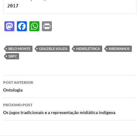
M
F
W
P
as
ac
h
ri
to
e
at
nt
BELO MONTE
GRAZIELE SOUZA
HIDRELÉTRICA
RIBEIRINHOS
d
b
s
SBPC
o
o
A
n
o
p
Navegação
POST ANTERIOR
k
p
de
Ontologia
posts
PRÓXIMO POST
Os jogos tradicionais e a representação midiática indígena