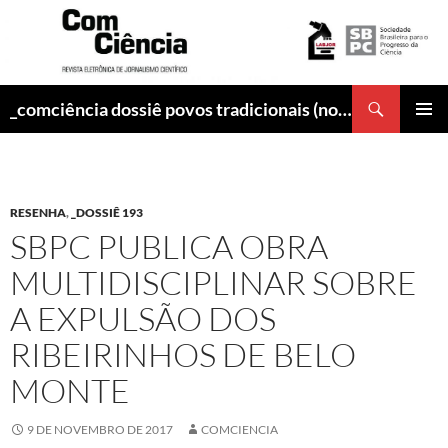
Pesquisar
_comciência dossiê povos tradicionais (nov-2017)
PULAR
MENU
PARA
PRINCI
O
CONTEÚDO
RESENHA
,
_DOSSIÊ 193
SBPC PUBLICA OBRA
MULTIDISCIPLINAR SOBRE
A EXPULSÃO DOS
RIBEIRINHOS DE BELO
MONTE
9 DE NOVEMBRO DE 2017
COMCIENCIA