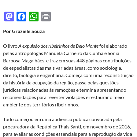
M
F
W
P
as
ac
h
ri
Por Graziele Souza
to
e
at
nt
d
b
s
O livro
A expulsão dos ribeirinhos de Belo Monte
foi elaborado
o
o
A
pelas antropólogas Manuela Carneiro da Cunha e Sônia
Barbosa Magalhães, e traz em suas 448 páginas contribuições
n
o
p
de especialistas das mais variadas áreas, como sociologia,
k
p
direito, biologia e engenharia. Começa com uma reconstituição
da história da ocupação da região, passa pelas questões
jurídicas relacionadas às remoções e termina apresentando
recomendações para reverter violações e restaurar o meio
ambiente dos territórios ribeirinhos.
Tudo começou em uma audiência pública convocada pela
procuradora da República Thais Santi, em novembro de 2016,
para avaliar as condições essenciais para a reprodução da vida