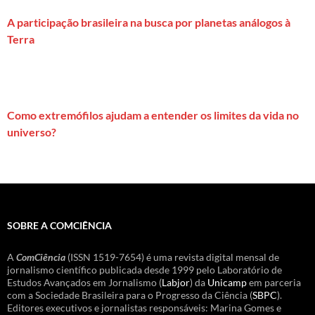
A participação brasileira na busca por planetas análogos à
Terra
Como extremófilos ajudam a entender os limites da vida no
universo?
SOBRE A COMCIÊNCIA
A
ComCiência
(ISSN 1519-7654) é uma revista digital mensal de
jornalismo científico publicada desde 1999 pelo Laboratório de
Estudos Avançados em Jornalismo (
Labjor
) da
Unicamp
em parceria
com a Sociedade Brasileira para o Progresso da Ciência (
SBPC
).
Editores executivos e jornalistas responsáveis: Marina Gomes e