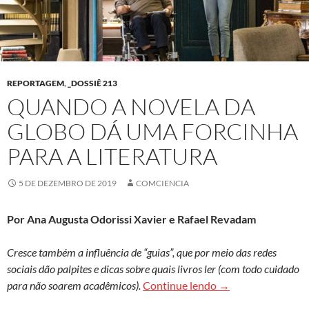
REPORTAGEM
,
_DOSSIÊ 213
QUANDO A NOVELA DA
GLOBO DÁ UMA FORCINHA
PARA A LITERATURA
5 DE DEZEMBRO DE 2019
COMCIENCIA
Por Ana Augusta Odorissi Xavier e Rafael Revadam
Cresce também a influência de “guias”, que por meio das redes
sociais dão palpites e dicas sobre quais livros ler (com todo cuidado
Quando a novela da
para não soarem acadêmicos).
Continue lendo
→