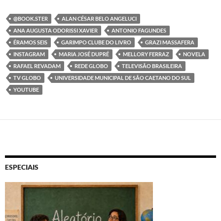
@BOOK.STER
ALAN CÉSAR BELO ANGELUCI
ANA AUGUSTA ODORISSI XAVIER
ANTONIO FAGUNDES
ÉRAMOS SEIS
GARIMPO CLUBE DO LIVRO
GRAZI MASSAFERA
INSTAGRAM
MARIA JOSÉ DUPRÉ
MELLORY FERRAZ
NOVELA
RAFAEL REVADAM
REDE GLOBO
TELEVISÃO BRASILEIRA
TV GLOBO
UNIVERSIDADE MUNICIPAL DE SÃO CAETANO DO SUL
YOUTUBE
ESPECIAIS