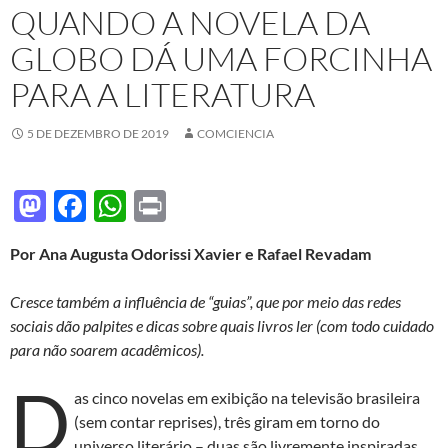
QUANDO A NOVELA DA
GLOBO DÁ UMA FORCINHA
PARA A LITERATURA
5 DE DEZEMBRO DE 2019
COMCIENCIA
M
F
W
P
as
ac
h
ri
Por Ana Augusta Odorissi Xavier e Rafael Revadam
to
e
at
nt
d
b
s
Cresce também a influência de “guias”, que por meio das redes
o
o
A
sociais dão palpites e dicas sobre quais livros ler (com todo cuidado
para não soarem acadêmicos).
n
o
p
D
k
p
as cinco novelas em exibição na televisão brasileira
(sem contar reprises), três giram em torno do
universo literário – duas são livremente inspiradas