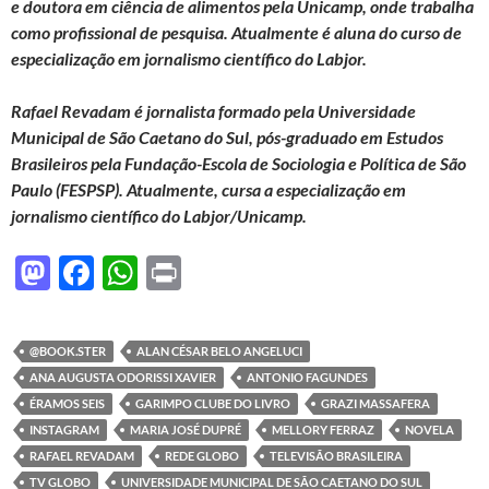
e doutora em ciência de alimentos pela Unicamp, onde trabalha
como profissional de pesquisa. Atualmente é aluna do curso de
especialização em jornalismo científico do Labjor.
Rafael Revadam é jornalista formado pela Universidade
Municipal de São Caetano do Sul, pós-graduado em Estudos
Brasileiros pela Fundação-Escola de Sociologia e Política de São
Paulo (FESPSP). Atualmente, cursa a especialização em
jornalismo científico do Labjor/Unicamp.
M
F
W
P
as
ac
h
ri
to
e
at
nt
@BOOK.STER
ALAN CÉSAR BELO ANGELUCI
d
b
s
ANA AUGUSTA ODORISSI XAVIER
ANTONIO FAGUNDES
o
o
A
ÉRAMOS SEIS
GARIMPO CLUBE DO LIVRO
GRAZI MASSAFERA
INSTAGRAM
MARIA JOSÉ DUPRÉ
MELLORY FERRAZ
NOVELA
n
o
p
RAFAEL REVADAM
REDE GLOBO
TELEVISÃO BRASILEIRA
k
p
TV GLOBO
UNIVERSIDADE MUNICIPAL DE SÃO CAETANO DO SUL