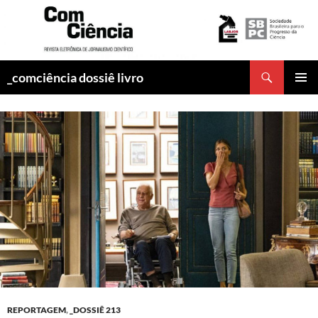
Pesquisar
_comciência dossiê livro
PULAR
MENU
PARA
PRINCI
O
CONTEÚDO
REPORTAGEM
,
_DOSSIÊ 213