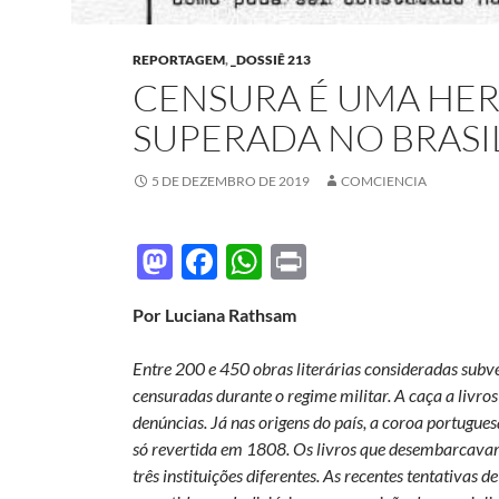
REPORTAGEM
,
_DOSSIÊ 213
CENSURA É UMA HER
SUPERADA NO BRASI
5 DE DEZEMBRO DE 2019
COMCIENCIA
M
F
W
P
as
ac
h
ri
Por Luciana Rathsam
to
e
at
nt
d
b
s
Entre 200 e 450 obras literárias consideradas subv
o
o
A
censuradas durante o regime militar. A caça a livros 
denúncias. Já nas origens do país, a coroa portugue
n
o
p
só revertida em 1808. Os livros que desembarcava
k
p
três instituições diferentes. As recentes tentativa