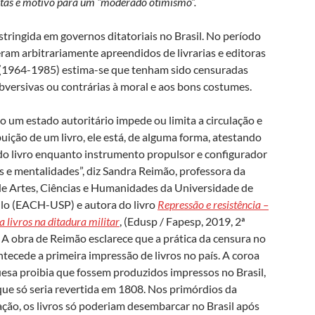
listas é motivo para um “moderado otimismo”.
estringida em governos ditatoriais no Brasil. No período
ram arbitrariamente apreendidos de livrarias e editoras
r (1964-1985) estima-se que tenham sido censuradas
ubversivas ou contrárias à moral e aos bons costumes.
 um estado autoritário impede ou limita a circulação e
buição de um livro, ele está, de alguma forma, atestando
 do livro enquanto instrumento propulsor e configurador
as e mentalidades”, diz Sandra Reimão, professora da
de Artes, Ciências e Humanidades da Universidade de
lo (EACH-USP) e autora do livro
Repressão e resistência –
a livros na ditadura militar
, (Edusp / Fapesp, 2019, 2ª
. A obra de Reimão esclarece que a prática da censura no
ntecede a primeira impressão de livros no país. A coroa
esa proibia que fossem produzidos impressos no Brasil,
ue só seria revertida em 1808. Nos primórdios da
ação, os livros só poderiam desembarcar no Brasil após