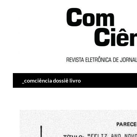
Pesquisar
_comciência dossiê livro