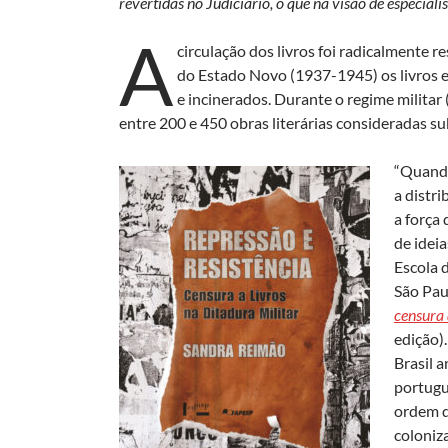
revertidas no Judiciário, o que na visão de especia
A
circulação dos livros foi radicalmente r
do Estado Novo (1937-1945) os livros e
e incinerados. Durante o regime milita
entre 200 e 450 obras literárias consideradas s
“Quando
a distri
a força
de idei
Escola 
São Pau
censura 
edição)
Brasil a
portugu
ordem q
coloniz