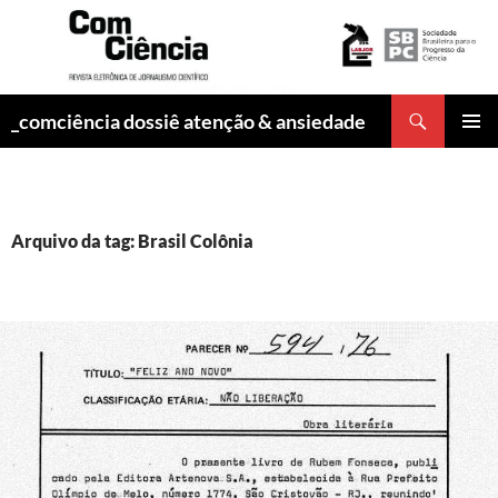
Pesquisar
_comciência dossiê atenção & ansiedade
PULAR
MENU
PARA
PRINCI
O
CONTEÚDO
Arquivo da tag: Brasil Colônia