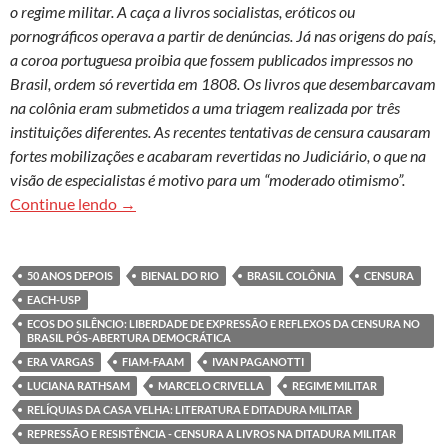
o regime militar. A caça a livros socialistas, eróticos ou
pornográficos operava a partir de denúncias. Já nas origens do país,
a coroa portuguesa proibia que fossem publicados impressos no
Brasil, ordem só revertida em 1808. Os livros que desembarcavam
na colônia eram submetidos a uma triagem realizada por três
instituições diferentes. As recentes tentativas de censura causaram
fortes mobilizações e acabaram revertidas no Judiciário, o que na
visão de especialistas é motivo para um “moderado otimismo”.
Censura é uma herança que não foi superada no 
Continue lendo
→
50 ANOS DEPOIS
BIENAL DO RIO
BRASIL COLÔNIA
CENSURA
EACH-USP
ECOS DO SILÊNCIO: LIBERDADE DE EXPRESSÃO E REFLEXOS DA CENSURA NO
BRASIL PÓS-ABERTURA DEMOCRÁTICA
ERA VARGAS
FIAM-FAAM
IVAN PAGANOTTI
LUCIANA RATHSAM
MARCELO CRIVELLA
REGIME MILITAR
RELÍQUIAS DA CASA VELHA: LITERATURA E DITADURA MILITAR
REPRESSÃO E RESISTÊNCIA - CENSURA A LIVROS NA DITADURA MILITAR