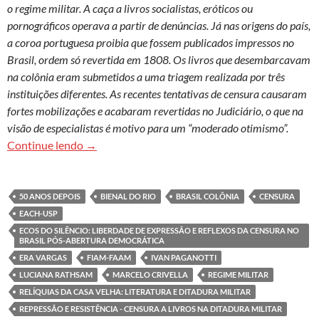
o regime militar. A caça a livros socialistas, eróticos ou
pornográficos operava a partir de denúncias. Já nas origens do país,
a coroa portuguesa proibia que fossem publicados impressos no
Brasil, ordem só revertida em 1808. Os livros que desembarcavam
na colônia eram submetidos a uma triagem realizada por três
instituições diferentes. As recentes tentativas de censura causaram
fortes mobilizações e acabaram revertidas no Judiciário, o que na
visão de especialistas é motivo para um “moderado otimismo”.
Censura é uma herança que não foi superada no 
Continue lendo
→
50 ANOS DEPOIS
BIENAL DO RIO
BRASIL COLÔNIA
CENSURA
EACH-USP
ECOS DO SILÊNCIO: LIBERDADE DE EXPRESSÃO E REFLEXOS DA CENSURA NO
BRASIL PÓS-ABERTURA DEMOCRÁTICA
ERA VARGAS
FIAM-FAAM
IVAN PAGANOTTI
LUCIANA RATHSAM
MARCELO CRIVELLA
REGIME MILITAR
RELÍQUIAS DA CASA VELHA: LITERATURA E DITADURA MILITAR
REPRESSÃO E RESISTÊNCIA - CENSURA A LIVROS NA DITADURA MILITAR