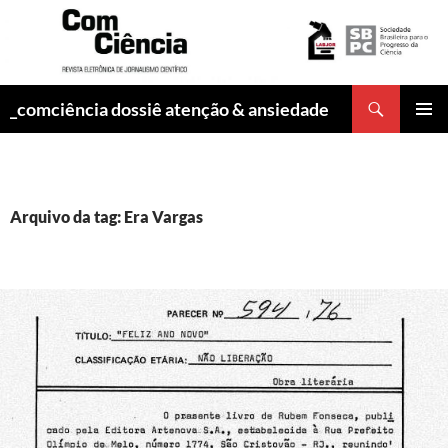
Pesquisar
_comciência dossiê atenção & ansiedade
PULAR
MENU
PARA
PRINCI
O
CONTEÚDO
Arquivo da tag: Era Vargas