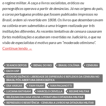
o regime militar. A caça a livros socialistas, eróticos ou
pornográficos operava a partir de denúncias. Já nas origens do país,
a coroa portuguesa proibia que fossem publicados impressos no
Brasil, ordem só revertida em 1808. Os livros que desembarcavam
na colônia eram submetidos a uma triagem realizada por três
instituições diferentes. As recentes tentativas de censura causaram
fortes mobilizações e acabaram revertidas no Judiciário, o que na
visão de especialistas é motivo para um “moderado otimismo”.
Censura é uma herança que não foi superada no 
Continue lendo
→
50 ANOS DEPOIS
BIENAL DO RIO
BRASIL COLÔNIA
CENSURA
EACH-USP
ECOS DO SILÊNCIO: LIBERDADE DE EXPRESSÃO E REFLEXOS DA CENSURA NO
BRASIL PÓS-ABERTURA DEMOCRÁTICA
ERA VARGAS
FIAM-FAAM
IVAN PAGANOTTI
LUCIANA RATHSAM
MARCELO CRIVELLA
REGIME MILITAR
RELÍQUIAS DA CASA VELHA: LITERATURA E DITADURA MILITAR
REPRESSÃO E RESISTÊNCIA - CENSURA A LIVROS NA DITADURA MILITAR