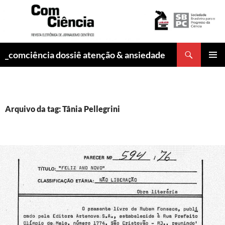
Pesquisar
_comciência dossiê atenção & ansiedade
PULAR
MENU
PARA
PRINCI
O
CONTEÚDO
Arquivo da tag: Tânia Pellegrini