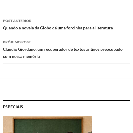
d
b
s
o
o
A
Navegação
n
o
p
POST ANTERIOR
de
Quando a novela da Globo dá uma forcinha para a literatura
k
p
posts
PRÓXIMO POST
Claudio Giordano, um recuperador de textos antigos preocupado
com nossa memória
ESPECIAIS