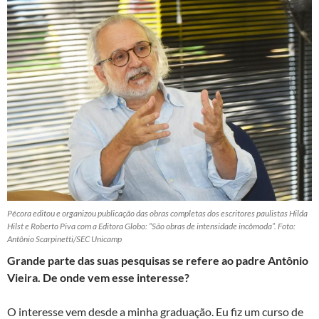
Pécora editou e organizou publicação das obras completas dos escritores paulistas Hilda
Hilst e Roberto Piva com a Editora Globo: “São obras de intensidade incômoda”. Foto:
Antônio Scarpinetti/SEC Unicamp
Grande parte das suas pesquisas se refere ao padre Antônio
Vieira. De onde vem esse interesse?
O interesse vem desde a minha graduação. Eu fiz um curso de