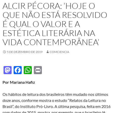
ALCIR PÉCORA: ‘HOJE O
QUE NÃO ESTÁ RESOLVIDO
É QUAL O VALOR E A
ESTÉTICA LITERÁRIA NA
VIDA CONTEMPORÂNEA’
5 DE DEZEMBRO DE 2019
COMCIENCIA
M
F
W
P
as
ac
h
ri
Por Mariana Hafiz
to
e
at
nt
d
b
s
Os hábitos de leitura dos brasileiros têm mudado nos últimos
o
o
A
doze anos, conforme mostra o estudo “Relatos da Leitura no
Brasil”, do Instituto Pró-Livro. A última pesquisa, feita em 2016
n
o
p
com dados de 2015, mostra, por exemplo, que o brasileiro lê