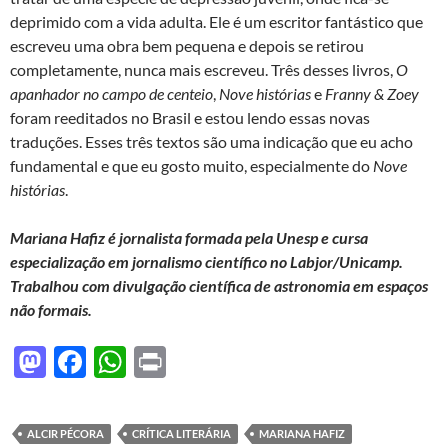
deprimido com a vida adulta. Ele é um escritor fantástico que
escreveu uma obra bem pequena e depois se retirou
completamente, nunca mais escreveu. Três desses livros,
O
apanhador no campo de centeio
,
Nove histórias
e
Franny & Zoey
foram reeditados no Brasil e estou lendo essas novas
traduções. Esses três textos são uma indicação que eu acho
fundamental e que eu gosto muito, especialmente do
Nove
histórias
.
Mariana Hafiz
é jornalista formada pela Unesp e cursa
especialização em jornalismo científico no Labjor/Unicamp.
Trabalhou com divulgação científica de astronomia em espaços
não formais.
M
F
W
P
as
ac
h
ri
to
e
at
nt
ALCIR PÉCORA
CRÍTICA LITERÁRIA
MARIANA HAFIZ