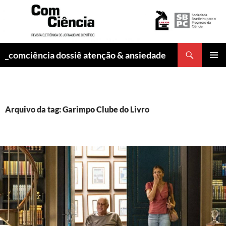
Pesquisar
_comciência dossiê atenção & ansiedade
PULAR
MENU
PARA
PRINCI
O
CONTEÚDO
Arquivo da tag: Garimpo Clube do Livro