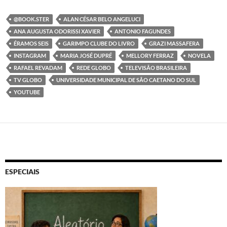
@BOOK.STER
ALAN CÉSAR BELO ANGELUCI
ANA AUGUSTA ODORISSI XAVIER
ANTONIO FAGUNDES
ÉRAMOS SEIS
GARIMPO CLUBE DO LIVRO
GRAZI MASSAFERA
INSTAGRAM
MARIA JOSÉ DUPRÉ
MELLORY FERRAZ
NOVELA
RAFAEL REVADAM
REDE GLOBO
TELEVISÃO BRASILEIRA
TV GLOBO
UNIVERSIDADE MUNICIPAL DE SÃO CAETANO DO SUL
YOUTUBE
ESPECIAIS