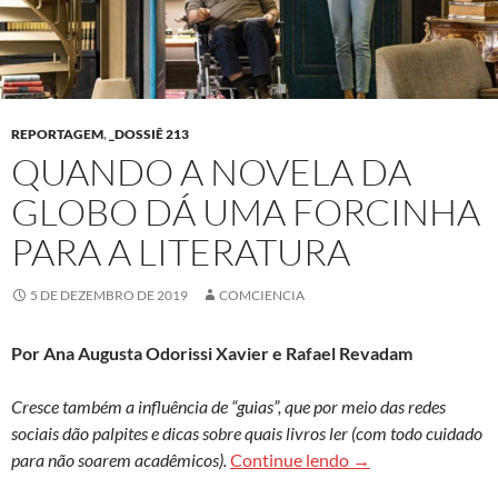
REPORTAGEM
,
_DOSSIÊ 213
QUANDO A NOVELA DA
GLOBO DÁ UMA FORCINHA
PARA A LITERATURA
5 DE DEZEMBRO DE 2019
COMCIENCIA
Por Ana Augusta Odorissi Xavier e Rafael Revadam
Cresce também a influência de “guias”, que por meio das redes
sociais dão palpites e dicas sobre quais livros ler (com todo cuidado
Quando a novela da
para não soarem acadêmicos).
Continue lendo
→