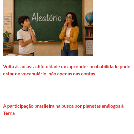
Volta às aulas: a dificuldade em aprender probabilidade pode
estar no vocabulário, não apenas nas contas
A participação brasileira na busca por planetas análogos à
Terra