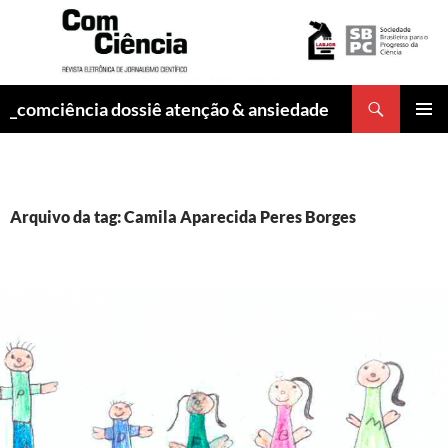
Pesquisar
_comciência dossiê atenção & ansiedade
PULAR
MENU
PARA
PRINCI
O
CONTEÚDO
Arquivo da tag: Camila Aparecida Peres Borges