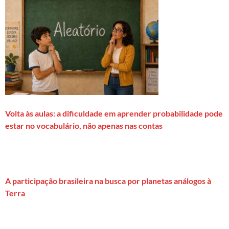
Volta às aulas: a dificuldade em aprender probabilidade pode
estar no vocabulário, não apenas nas contas
A participação brasileira na busca por planetas análogos à
Terra