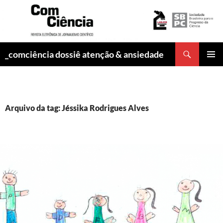
Pesquisar
_comciência dossiê atenção & ansiedade
PULAR
MENU
PARA
PRINCI
O
CONTEÚDO
Arquivo da tag: Jéssika Rodrigues Alves