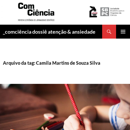
Pesquisar
_comciência dossiê atenção & ansiedade
PULAR
MENU
PARA
PRINCI
O
CONTEÚDO
Arquivo da tag: Camila Martins de Souza Silva