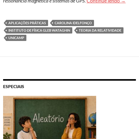
Relativi
ressonância magnética e sistemas de GPS.
Continue lendo
→
APLICAÇÕES PRÁTICAS
CAROLINA IDELFONÇO
INSTITUTO DE FÍSICA GLEB WATAGHIN
TEORIA DA RELATIVIDADE
UNICAMP
ESPECIAIS