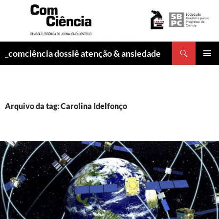
Pesquisar
_comciência dossiê atenção & ansiedade
PULAR
MENU
PARA
PRINCI
O
CONTEÚDO
Arquivo da tag: Carolina Idelfonço