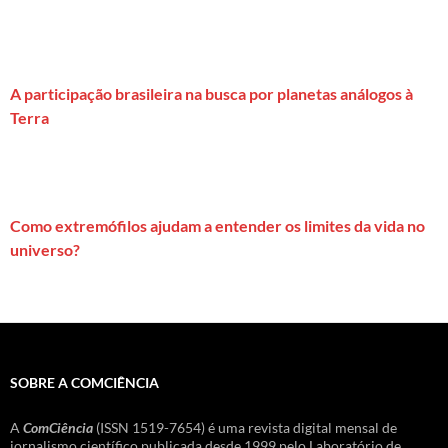
A participação brasileira na busca por planetas análogos à
Terra
Como extremófilos ajudam a entender os limites da vida no
universo?
SOBRE A COMCIÊNCIA
A
ComCiência
(ISSN 1519-7654) é uma revista digital mensal de
jornalismo científico publicada desde 1999 pelo Laboratório de