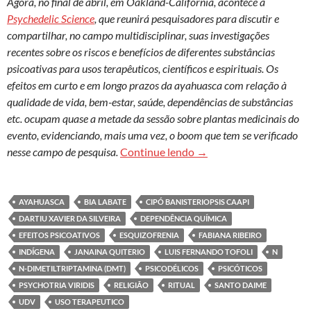
Agora, no final de abril, em Oakland-Califórnia, acontece a
Psychedelic Science
, que reunirá pesquisadores para discutir e
compartilhar, no campo multidisciplinar, suas investigações
recentes sobre os riscos e benefícios de diferentes substâncias
psicoativas para usos terapêuticos, científicos e espirituais. Os
efeitos em curto e em longo prazos da ayahuasca com relação à
qualidade de vida, bem-estar, saúde, dependências de substâncias
etc. ocupam quase a metade da sessão sobre plantas medicinais do
evento, evidenciando, mais uma vez, o boom que tem se verificado
Ayahuasca: perspectivas
nesse campo de pesquisa.
Continue lendo
→
AYAHUASCA
BIA LABATE
CIPÓ BANISTERIOPSIS CAAPI
DARTIU XAVIER DA SILVEIRA
DEPENDÊNCIA QUÍMICA
EFEITOS PSICOATIVOS
ESQUIZOFRENIA
FABIANA RIBEIRO
INDÍGENA
JANAINA QUITERIO
LUIS FERNANDO TOFOLI
N
N-DIMETILTRIPTAMINA (DMT)
PSICODÉLICOS
PSICÓTICOS
PSYCHOTRIA VIRIDIS
RELIGIÃO
RITUAL
SANTO DAIME
UDV
USO TERAPEUTICO