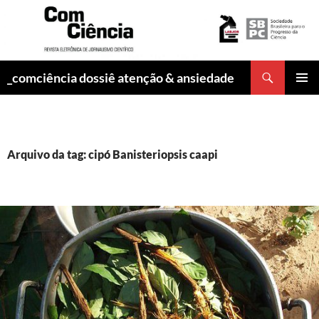
Pesquisar
_comciência dossiê atenção & ansiedade
PULAR
MENU
PARA
PRINCI
O
CONTEÚDO
Arquivo da tag: cipó Banisteriopsis caapi