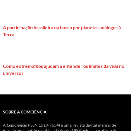
A participação brasileira na busca por planetas análogos à
Terra
Como extremófilos ajudam a entender os limites da vida no
universo?
SOBRE A COMCIÊNCIA
A
ComCiência
(ISSN 1519-7654) é uma revista digital mensal de
jornalismo científico publicada desde 1999 pelo Laboratório de