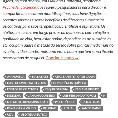
Agora, no final de abril, em Oakland-Califórnia, acontece a
Psychedelic Science
, que reunirá pesquisadores para discutir e
compartilhar, no campo multidisciplinar, suas investigações
recentes sobre os riscos e benefícios de diferentes substâncias
psicoativas para usos terapêuticos, científicos e espirituais. Os
efeitos em curto e em longo prazos da ayahuasca com relação à
qualidade de vida, bem-estar, saúde, dependências de substâncias
etc. ocupam quase a metade da sessão sobre plantas medicinais do
evento, evidenciando, mais uma vez, o boom que tem se verificado
Ayahuasca: perspectivas
nesse campo de pesquisa.
Continue lendo
→
AYAHUASCA
BIA LABATE
CIPÓ BANISTERIOPSIS CAAPI
DARTIU XAVIER DA SILVEIRA
DEPENDÊNCIA QUÍMICA
EFEITOS PSICOATIVOS
ESQUIZOFRENIA
FABIANA RIBEIRO
INDÍGENA
JANAINA QUITERIO
LUIS FERNANDO TOFOLI
N
N-DIMETILTRIPTAMINA (DMT)
PSICODÉLICOS
PSICÓTICOS
PSYCHOTRIA VIRIDIS
RELIGIÃO
RITUAL
SANTO DAIME
UDV
USO TERAPEUTICO