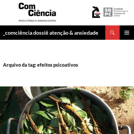
Pesquisar
_comciência dossiê atenção & ansiedade
PULAR
MENU
PARA
PRINCI
O
CONTEÚDO
Arquivo da tag: efeitos psicoativos