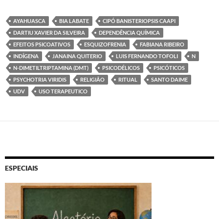
AYAHUASCA
BIA LABATE
CIPÓ BANISTERIOPSIS CAAPI
DARTIU XAVIER DA SILVEIRA
DEPENDÊNCIA QUÍMICA
EFEITOS PSICOATIVOS
ESQUIZOFRENIA
FABIANA RIBEIRO
INDÍGENA
JANAINA QUITERIO
LUIS FERNANDO TOFOLI
N
N-DIMETILTRIPTAMINA (DMT)
PSICODÉLICOS
PSICÓTICOS
PSYCHOTRIA VIRIDIS
RELIGIÃO
RITUAL
SANTO DAIME
UDV
USO TERAPEUTICO
ESPECIAIS