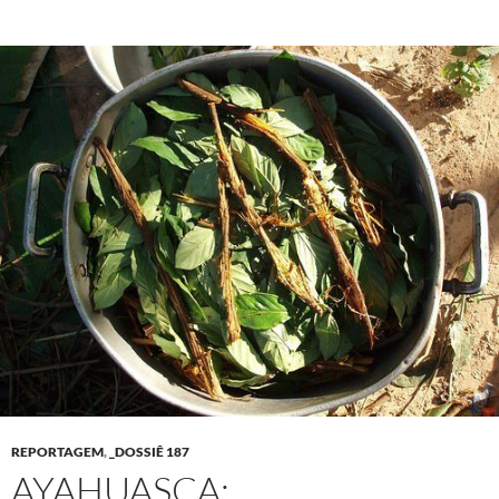
REPORTAGEM
,
_DOSSIÊ 187
AYAHUASCA: