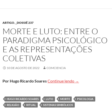
ARTIGO
,
_DOSSIÊ 237
MORTE E LUTO: ENTRE O
PARADIGMA PSICOLÓGICO
E AS REPRESENTAÇÕES
COLETIVAS
10 DE AGOSTO DE 2022
COMCIENCIA
Morte e luto: entre o
Por Hugo Ricardo Soares
Continue lendo
→
HUGO RICARDO SOARES
LUTO
MORTE
PSICOLOGIA
RELIGIÃO
RITUAL
SISTEMAS SIMBÓLICOS