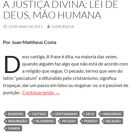
A JUSTIÇA DIVINA: LEI DE
DEUS, MÃO HUMANA
12 DE MAIO DE 2017
COMCIENCIA
Por Juan Mattheus Costa
D
eus castiga. A frase é dita, na maioria das vezes,
quando alguém faz algo que não está de acordo com
a religião que segue. O pecado, termo que vem do
latim “peccatum” e difundido pelo cristianismo, significa
tropeçar, dar um passo em falso ou enganar-se, e é passível de
A justiça divina: lei de Deus, mão hum
punição.
Continue lendo
→
BUDISMO
CASTIGO
CRISTIANISMO
DEUS
HINDUÍSMO
INQUISIÇÃO
ISLAMISMO
PECADO
PERDÃO
RELIGIÃO
SHARIA