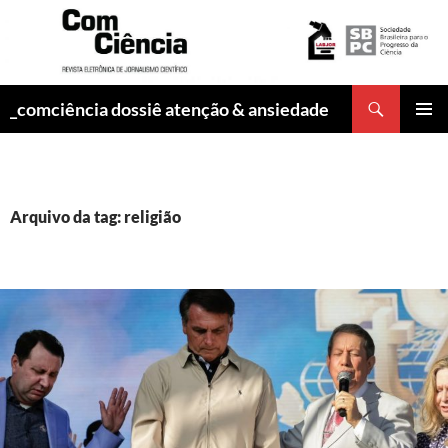
Pesquisar
_comciência dossiê atenção & ansiedade
PULAR
MENU
PARA
PRINCI
O
CONTEÚDO
Arquivo da tag: religião