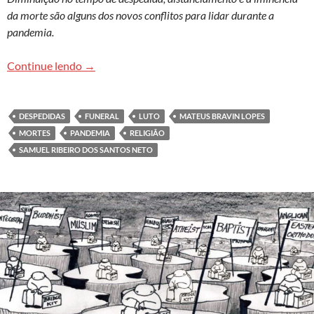
da morte são alguns dos novos conflitos para lidar durante a
pandemia.
Pandemia aproxima a morte do cotidiano e impõ
Continue lendo
→
DESPEDIDAS
FUNERAL
LUTO
MATEUS BRAVIN LOPES
MORTES
PANDEMIA
RELIGIÃO
SAMUEL RIBEIRO DOS SANTOS NETO