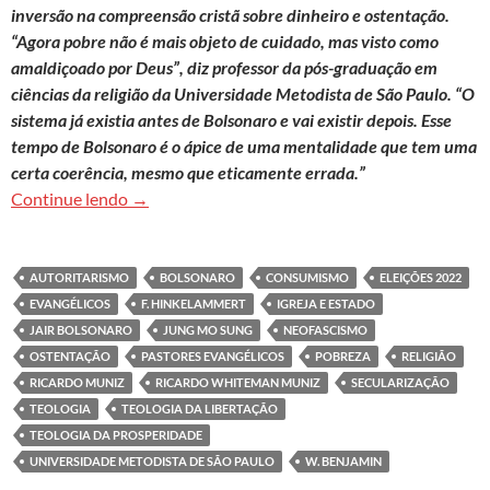
inversão na compreensão cristã sobre dinheiro e ostentação.
“Agora pobre não é mais objeto de cuidado, mas visto como
amaldiçoado por Deus”, diz professor da pós-graduação em
ciências da religião da Universidade Metodista de São Paulo. “O
sistema já existia antes de Bolsonaro e vai existir depois. Esse
tempo de Bolsonaro é o ápice de uma mentalidade que tem uma
certa coerência, mesmo que eticamente errada.”
Jung Mo Sung: ‘Lógica que gerou avanço evangéli
Continue lendo
→
AUTORITARISMO
BOLSONARO
CONSUMISMO
ELEIÇÕES 2022
EVANGÉLICOS
F. HINKELAMMERT
IGREJA E ESTADO
JAIR BOLSONARO
JUNG MO SUNG
NEOFASCISMO
OSTENTAÇÃO
PASTORES EVANGÉLICOS
POBREZA
RELIGIÃO
RICARDO MUNIZ
RICARDO WHITEMAN MUNIZ
SECULARIZAÇÃO
TEOLOGIA
TEOLOGIA DA LIBERTAÇÃO
TEOLOGIA DA PROSPERIDADE
UNIVERSIDADE METODISTA DE SÃO PAULO
W. BENJAMIN