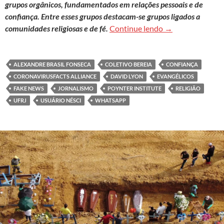
grupos orgânicos, fundamentados em relações pessoais e de
confiança. Entre esses grupos destacam-se grupos ligados a
Confio, logo com
comunidades religiosas e de fé.
Continue lendo
→
ALEXANDRE BRASIL FONSECA
COLETIVO BEREIA
CONFIANÇA
CORONAVIRUSFACTS ALLIANCE
DAVID LYON
EVANGÉLICOS
FAKE NEWS
JORNALISMO
POYNTER INSTITUTE
RELIGIÃO
UFRJ
USUÁRIO NÉSCI
WHATSAPP