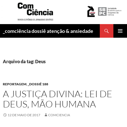
Pesquisar
_comciência dossiê atenção & ansiedade
PULAR
MENU
PARA
PRINCI
O
CONTEÚDO
Arquivo da tag: Deus
REPORTAGEM
,
_DOSSIÊ 188
A JUSTIÇA DIVINA: LEI DE
DEUS, MÃO HUMANA
12 DE MAIO DE 2017
COMCIENCIA