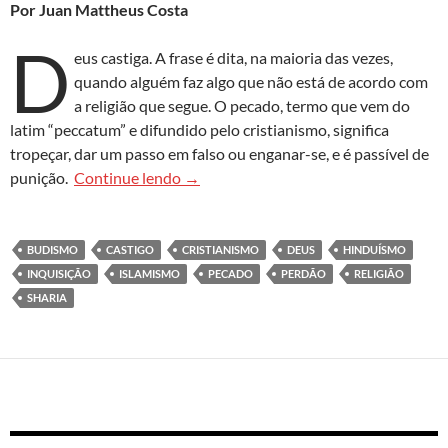
Por Juan Mattheus Costa
D
eus castiga. A frase é dita, na maioria das vezes,
quando alguém faz algo que não está de acordo com
a religião que segue. O pecado, termo que vem do
latim “peccatum” e difundido pelo cristianismo, significa
tropeçar, dar um passo em falso ou enganar-se, e é passível de
A justiça divina: lei de Deus, mão hum
punição.
Continue lendo
→
BUDISMO
CASTIGO
CRISTIANISMO
DEUS
HINDUÍSMO
INQUISIÇÃO
ISLAMISMO
PECADO
PERDÃO
RELIGIÃO
SHARIA