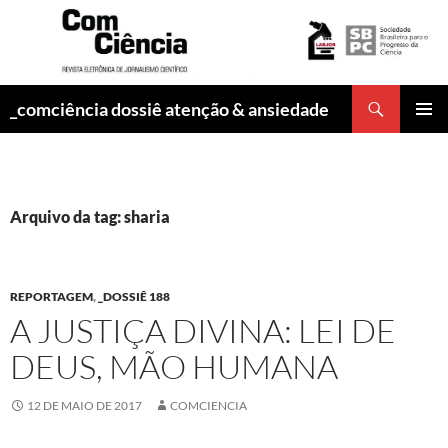
Pesquisar
_comciência dossiê atenção & ansiedade
PULAR
MENU
PARA
PRINCI
O
CONTEÚDO
Arquivo da tag: sharia
REPORTAGEM
,
_DOSSIÊ 188
A JUSTIÇA DIVINA: LEI DE
DEUS, MÃO HUMANA
12 DE MAIO DE 2017
COMCIENCIA