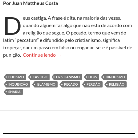
Por Juan Mattheus Costa
D
eus castiga. A frase é dita, na maioria das vezes,
quando alguém faz algo que não está de acordo com
a religião que segue. O pecado, termo que vem do
latim “peccatum” e difundido pelo cristianismo, significa
tropeçar, dar um passo em falso ou enganar-se, e é passível de
A justiça divina: lei de Deus, mão hum
punição.
Continue lendo
→
BUDISMO
CASTIGO
CRISTIANISMO
DEUS
HINDUÍSMO
INQUISIÇÃO
ISLAMISMO
PECADO
PERDÃO
RELIGIÃO
SHARIA