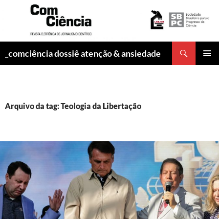
Pesquisar
_comciência dossiê atenção & ansiedade
PULAR
MENU
PARA
PRINCI
O
CONTEÚDO
Arquivo da tag: Teologia da Libertação