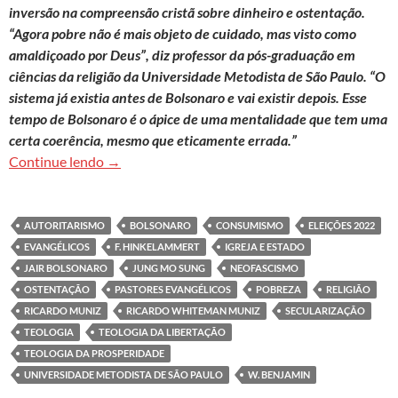
inversão na compreensão cristã sobre dinheiro e ostentação.
“Agora pobre não é mais objeto de cuidado, mas visto como
amaldiçoado por Deus”, diz professor da pós-graduação em
ciências da religião da Universidade Metodista de São Paulo. “O
sistema já existia antes de Bolsonaro e vai existir depois. Esse
tempo de Bolsonaro é o ápice de uma mentalidade que tem uma
certa coerência, mesmo que eticamente errada.”
Jung Mo Sung: ‘Lógica que gerou avanço evangéli
Continue lendo
→
AUTORITARISMO
BOLSONARO
CONSUMISMO
ELEIÇÕES 2022
EVANGÉLICOS
F. HINKELAMMERT
IGREJA E ESTADO
JAIR BOLSONARO
JUNG MO SUNG
NEOFASCISMO
OSTENTAÇÃO
PASTORES EVANGÉLICOS
POBREZA
RELIGIÃO
RICARDO MUNIZ
RICARDO WHITEMAN MUNIZ
SECULARIZAÇÃO
TEOLOGIA
TEOLOGIA DA LIBERTAÇÃO
TEOLOGIA DA PROSPERIDADE
UNIVERSIDADE METODISTA DE SÃO PAULO
W. BENJAMIN