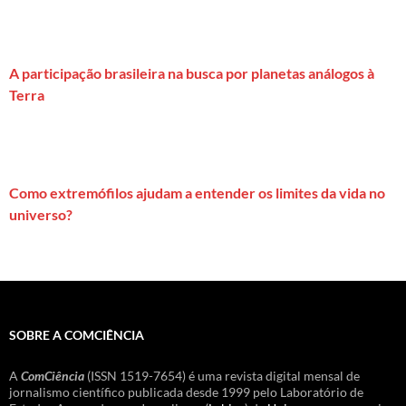
A participação brasileira na busca por planetas análogos à
Terra
Como extremófilos ajudam a entender os limites da vida no
universo?
SOBRE A COMCIÊNCIA
A
ComCiência
(ISSN 1519-7654) é uma revista digital mensal de
jornalismo científico publicada desde 1999 pelo Laboratório de