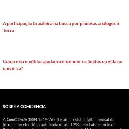
A participação brasileira na busca por planetas análogos à
Terra
Como extremófilos ajudam a entender os limites da vida no
universo?
SOBRE A COMCIÊNCIA
A
ComCiência
(ISSN 1519-7654) é uma revista digital mensal de
jornalismo científico publicada desde 1999 pelo Laboratório de