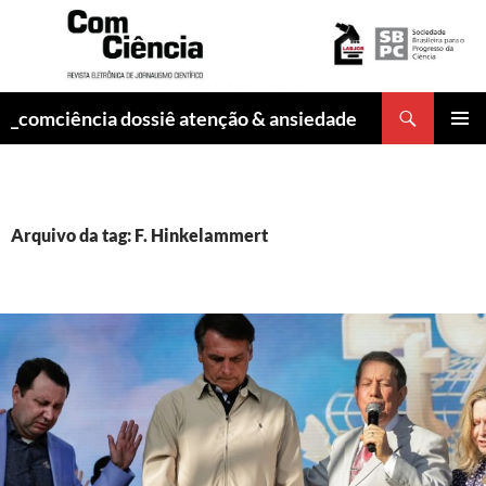
Pesquisar
_comciência dossiê atenção & ansiedade
PULAR
MENU
PARA
PRINCI
O
CONTEÚDO
Arquivo da tag: F. Hinkelammert