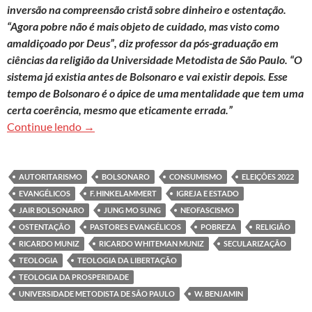
inversão na compreensão cristã sobre dinheiro e ostentação.
“Agora pobre não é mais objeto de cuidado, mas visto como
amaldiçoado por Deus”, diz professor da pós-graduação em
ciências da religião da Universidade Metodista de São Paulo. “O
sistema já existia antes de Bolsonaro e vai existir depois. Esse
tempo de Bolsonaro é o ápice de uma mentalidade que tem uma
certa coerência, mesmo que eticamente errada.”
Jung Mo Sung: ‘Lógica que gerou avanço evangéli
Continue lendo
→
AUTORITARISMO
BOLSONARO
CONSUMISMO
ELEIÇÕES 2022
EVANGÉLICOS
F. HINKELAMMERT
IGREJA E ESTADO
JAIR BOLSONARO
JUNG MO SUNG
NEOFASCISMO
OSTENTAÇÃO
PASTORES EVANGÉLICOS
POBREZA
RELIGIÃO
RICARDO MUNIZ
RICARDO WHITEMAN MUNIZ
SECULARIZAÇÃO
TEOLOGIA
TEOLOGIA DA LIBERTAÇÃO
TEOLOGIA DA PROSPERIDADE
UNIVERSIDADE METODISTA DE SÃO PAULO
W. BENJAMIN