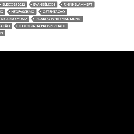
ELEIÇÕES 2022
EVANGÉLICOS
F. HINKELAMMERT
NG
NEOFASCISMO
OSTENTAÇÃO
RICARDO MUNIZ
RICARDO WHITEMAN MUNIZ
RTAÇÃO
TEOLOGIA DA PROSPERIDADE
IN