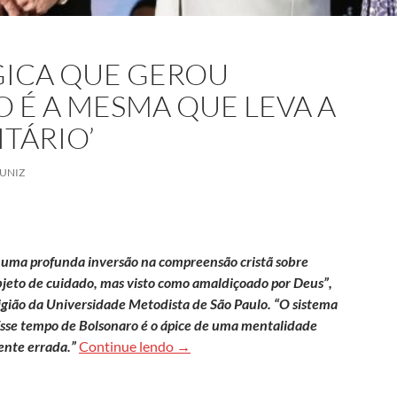
GICA QUE GEROU
 É A MESMA QUE LEVA A
TÁRIO’
UNIZ
 uma profunda inversão na compreensão cristã sobre
bjeto de cuidado, mas visto como amaldiçoado por Deus”,
ligião da Universidade Metodista de São Paulo. “O sistema
s. Esse tempo de Bolsonaro é o ápice de uma mentalidade
Jung Mo Sung: ‘Lógica que gerou avan
ente errada.”
Continue lendo
→