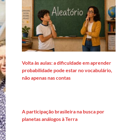
Volta às aulas: a dificuldade em aprender
probabilidade pode estar no vocabulário,
não apenas nas contas
A participação brasileira na busca por
planetas análogos à Terra