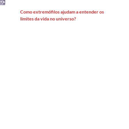
Como extremófilos ajudam a entender os
limites da vida no universo?
ço evangélico é a mesma que leva a seu caráter autoritário’