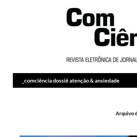
Pesquisar
_comciência dossiê atenção & ansiedade
Arquivo d