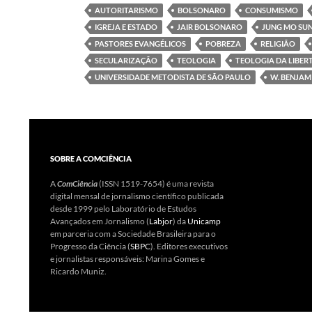
AUTORITARISMO
BOLSONARO
CONSUMISMO
IGREJA E ESTADO
JAIR BOLSONARO
JUNG MO SU
PASTORES EVANGÉLICOS
POBREZA
RELIGIÃO
SECULARIZAÇÃO
TEOLOGIA
TEOLOGIA DA LIBE
UNIVERSIDADE METODISTA DE SÃO PAULO
W. BENJAM
SOBRE A COMCIÊNCIA
A
ComCiência
(ISSN 1519-7654) é uma revista
digital mensal de jornalismo científico publicada
desde 1999 pelo Laboratório de Estudos
Avançados em Jornalismo (
Labjor
) da
Unicamp
em parceria com a Sociedade Brasileira para o
Progresso da Ciência (
SBPC
). Editores executivos
e jornalistas responsáveis: Marina Gomes e
Ricardo Muniz.