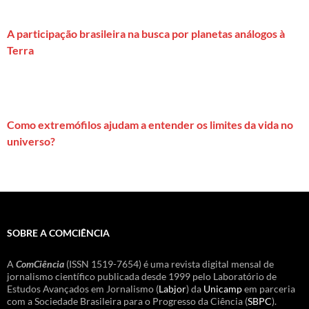
A participação brasileira na busca por planetas análogos à
Terra
Como extremófilos ajudam a entender os limites da vida no
universo?
SOBRE A COMCIÊNCIA
A
ComCiência
(ISSN 1519-7654) é uma revista digital mensal de
jornalismo científico publicada desde 1999 pelo Laboratório de
Estudos Avançados em Jornalismo (
Labjor
) da
Unicamp
em parceria
com a Sociedade Brasileira para o Progresso da Ciência (
SBPC
).