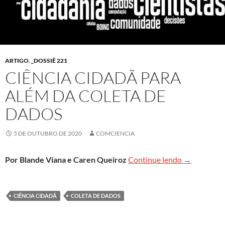
ARTIGO
,
_DOSSIÊ 221
CIÊNCIA CIDADÃ PARA
ALÉM DA COLETA DE
DADOS
5 DE OUTUBRO DE 2020
COMCIENCIA
Ciência cida
Por Blande Viana e Caren Queiroz
Continue lendo
→
CIÊNCIA CIDADÃ
COLETA DE DADOS