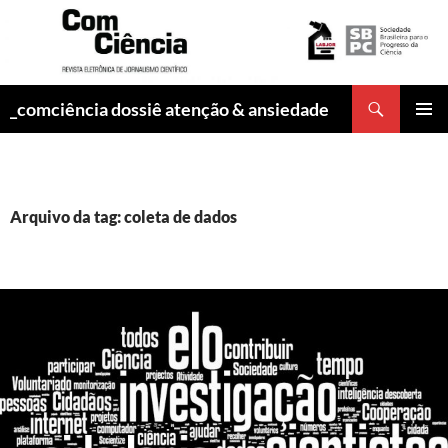
Pesquisar
_comciência dossiê atenção & ansiedade
PULAR
MENU
PARA
PRINCI
O
CONTEÚDO
Arquivo da tag: coleta de dados