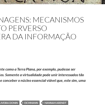
ENAGENS: MECANISMOS
O PERVERSO
ERA DA INFORMAÇÃO
te como a Terra Plana, por exemplo, pudesse ser
dos. Somente a virtualidade pode unir interessados tão
a, e conceber o núcleo essencial viável que, este sim, uma
iabo nas engrenagens: mecanismos do comportamento perverso au
IVEIRA DONIN
EICHMANN
HANNAH ARENDT