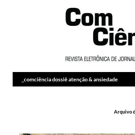
Pesquisar
_comciência dossiê atenção & ansiedade
Arquivo 