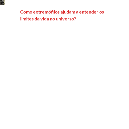
Como extremófilos ajudam a entender os
limites da vida no universo?
togenético na era da informação