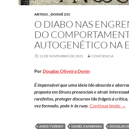
ARTIGO
,
_DOSSIÊ 231
O DIABO NAS ENGR
DO COMPORTAMENT
AUTOGENÉTICO NA 
12 DE NOVEMBRO DE 2021
COMCIENCIA
Por
Douglas Oliveira Donin
É impensável que uma ideia tão absurda e aberran
proposta em fóruns presenciais e atrair interessa
rarefeitos, proteger discursos tão frágeis à crític
O d
vez formado, pode ir às ruas.
Continue lendo
→
AMOS TVERSKY
DANIEL KAHNEMAN
DOUGLAS OL