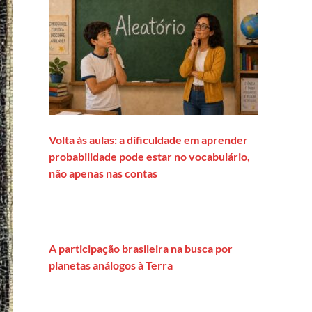
Volta às aulas: a dificuldade em aprender
probabilidade pode estar no vocabulário,
não apenas nas contas
A participação brasileira na busca por
planetas análogos à Terra