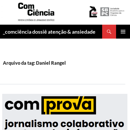
Pesquisar
_comciência dossiê atenção & ansiedade
PULAR
MENU
PARA
PRINCI
O
CONTEÚDO
Arquivo da tag: Daniel Rangel