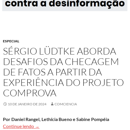
ESPECIAL
SÉRGIO LÜDTKE ABORDA
DESAFIOS DA CHECAGEM
DE FATOS A PARTIR DA
EXPERIÊNCIA DO PROJETO
COMPROVA
10 DE JANEIRO DE 2024
COMCIENCIA
Por Daniel Rangel, Lethícia Bueno e Sabine Pompéia
Sérgio Lüdtke aborda desafios da checagem de f
Continue lendo
→