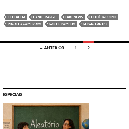
CHECAGEM
DANIEL RANGEL
FAKE NEWS
LETHÍCIA BUENO
PROJETO COMPROVA
SABINE POMPEIA
SERGIO LÜDTKE
Navegação
← ANTERIOR
1
2
por
posts
ESPECIAIS