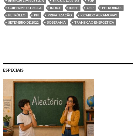
ENERGIA LIMPA E SUJA
ERIC GIL DANTAS
FUP
GUIHERME ESTRELLA
ÍNDICE
INEEP
OSP
PETROBRÁS
PETRÓLEO
PPI
PRIVATIZAÇÃO
RICARDO ABRAMOVAY
SETEMBRO DE 2022
SOBERANIA
TRANSIÇÃO ENERGÉTICA
ESPECIAIS