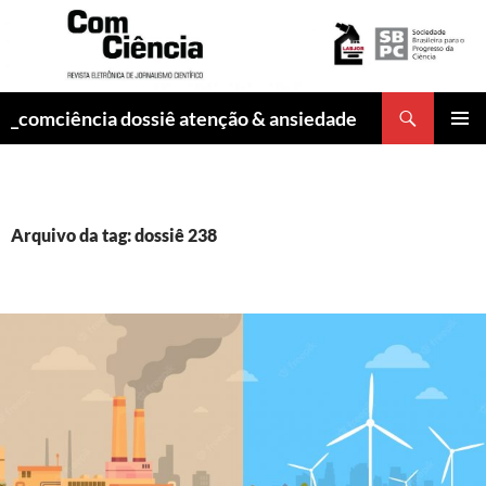
Pesquisar
_comciência dossiê atenção & ansiedade
PULAR
MENU
PARA
PRINCI
O
CONTEÚDO
Arquivo da tag: dossiê 238