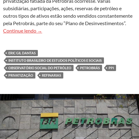
privatização fatiada da Petrobrás ocorresse. Várias
subsidiárias, participações, ações, reservas de petróleo e
outros tipos de ativos estão sendo vendidos constantemente
pela Petrobrás, parte do seu “Plano de Desinvestimentos”.
A privatização fatiada da Petrobrás: contabiliz
Continue lendo
→
ERIC GIL DANTAS
INSTITUTO BRASILEIRO DE ESTUDOS POLÍTICOS E SOCIAIS
OBSERVATÓRIO SOCIAL DO PETRÓLEO
PETROBRÁS
PPI
PRIVATIZAÇÃO
REFINARIAS