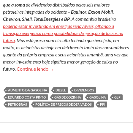
que a soma
de dividendos distribuídos pelas seis maiores
petroleiras integradas do ocidente –
Equinor
,
Exxon Mobil
,
Chevron
,
Shell
,
TotalEnergies
e
BP
. A companhia brasileira
poderia estar investindo em energias renováveis, olhando a
transição energética como possibilidade de geração de lucros no
futuro
. Mas está presa num circuito fechado que beneficia, em
muito, os acionistas de hoje em detrimento tanto dos consumidores
quanto da própria empresa e seus acionistas amanhã, uma vez que
menor investimento hoje significa menor geração de caixa no
A farra dos dividendos na Petrobrás: rent
futuro.
Continue lendo
→
AUMENTO DA GASOLINA
DIESEL
DIVIDENDOS
EDUARDO COSTA PINTO
GÁS DE COZINHA
GASOLINA
GLP
PETROBRÁS
POLÍTICA DE PREÇOS DE DERIVADOS
PPI