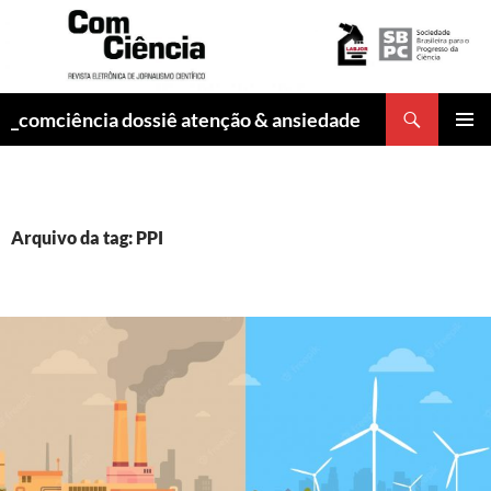
Pesquisar
_comciência dossiê atenção & ansiedade
PULAR
MENU
PARA
PRINCI
O
CONTEÚDO
Arquivo da tag: PPI