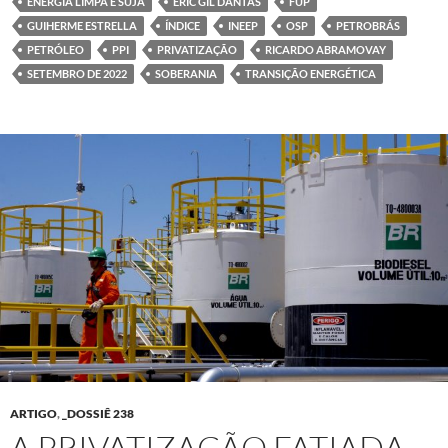
ENERGIA LIMPA E SUJA
ERIC GIL DANTAS
FUP
GUIHERME ESTRELLA
ÍNDICE
INEEP
OSP
PETROBRÁS
PETRÓLEO
PPI
PRIVATIZAÇÃO
RICARDO ABRAMOVAY
SETEMBRO DE 2022
SOBERANIA
TRANSIÇÃO ENERGÉTICA
ARTIGO
,
_DOSSIÊ 238
A PRIVATIZAÇÃO FATIADA