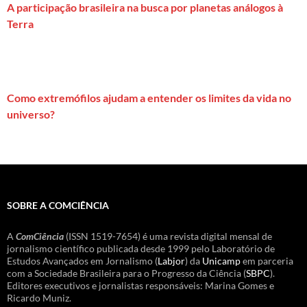
A participação brasileira na busca por planetas análogos à
Terra
Como extremófilos ajudam a entender os limites da vida no
universo?
SOBRE A COMCIÊNCIA
A
ComCiência
(ISSN 1519-7654) é uma revista digital mensal de
jornalismo científico publicada desde 1999 pelo Laboratório de
Estudos Avançados em Jornalismo (
Labjor
) da
Unicamp
em parceria
com a Sociedade Brasileira para o Progresso da Ciência (
SBPC
).
Editores executivos e jornalistas responsáveis: Marina Gomes e
Ricardo Muniz.