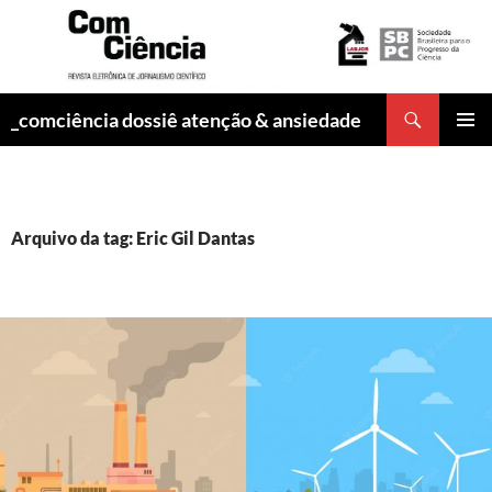
Pesquisar
_comciência dossiê atenção & ansiedade
PULAR
MENU
PARA
PRINCI
O
CONTEÚDO
Arquivo da tag: Eric Gil Dantas