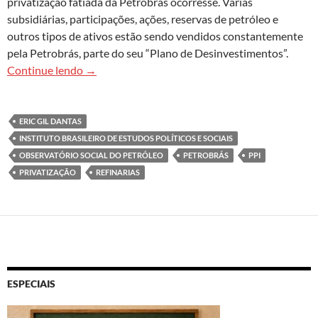
privatização fatiada da Petrobrás ocorresse. Várias
subsidiárias, participações, ações, reservas de petróleo e
outros tipos de ativos estão sendo vendidos constantemente
pela Petrobrás, parte do seu “Plano de Desinvestimentos”.
A privatização fatiada da Petrobrás: contabiliz
Continue lendo
→
ERIC GIL DANTAS
INSTITUTO BRASILEIRO DE ESTUDOS POLÍTICOS E SOCIAIS
OBSERVATÓRIO SOCIAL DO PETRÓLEO
PETROBRÁS
PPI
PRIVATIZAÇÃO
REFINARIAS
ESPECIAIS