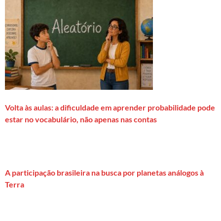
Volta às aulas: a dificuldade em aprender probabilidade pode
estar no vocabulário, não apenas nas contas
A participação brasileira na busca por planetas análogos à
Terra