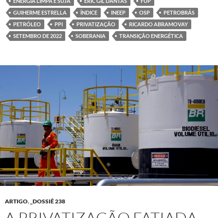
ENERGIA LIMPA E SUJA
ERIC GIL DANTAS
FUP
GUIHERME ESTRELLA
ÍNDICE
INEEP
OSP
PETROBRÁS
PETRÓLEO
PPI
PRIVATIZAÇÃO
RICARDO ABRAMOVAY
SETEMBRO DE 2022
SOBERANIA
TRANSIÇÃO ENERGÉTICA
ARTIGO
,
_DOSSIÊ 238
A PRIVATIZAÇÃO FATIADA