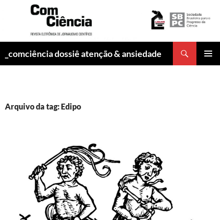
Pesquisar
_comciência dossiê atenção & ansiedade
PULAR
MENU
PARA
PRINCI
O
CONTEÚDO
Arquivo da tag: Edipo