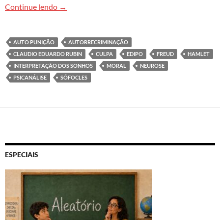
Sobre a autopunição. Uma perspectiva freudian
Continue lendo
→
AUTO PUNIÇÃO
AUTORRECRIMINAÇÃO
CLAUDIO EDUARDO RUBIN
CULPA
EDIPO
FREUD
HAMLET
INTERPRETAÇÃO DOS SONHOS
MORAL
NEUROSE
PSICANÁLISE
SÓFOCLES
ESPECIAIS