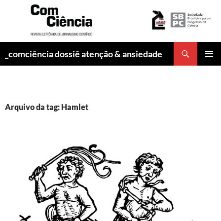
Pesquisar
_comciência dossiê atenção & ansiedade
PULAR
MENU
PARA
PRINCI
O
CONTEÚDO
Arquivo da tag: Hamlet