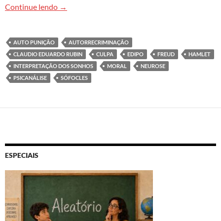
Sobre a autopunição. Uma perspectiva freudian
Continue lendo
→
AUTO PUNIÇÃO
AUTORRECRIMINAÇÃO
CLAUDIO EDUARDO RUBIN
CULPA
EDIPO
FREUD
HAMLET
INTERPRETAÇÃO DOS SONHOS
MORAL
NEUROSE
PSICANÁLISE
SÓFOCLES
ESPECIAIS