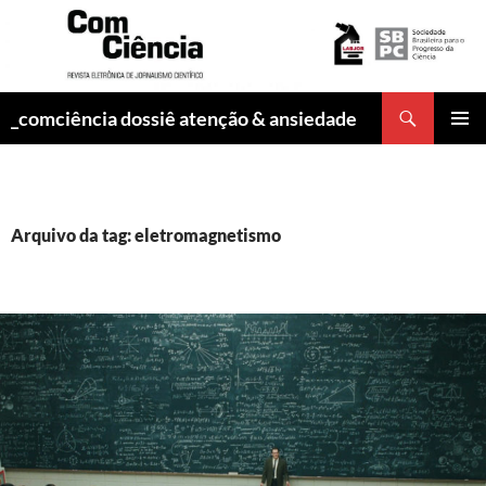
Pesquisar
_comciência dossiê atenção & ansiedade
PULAR
MENU
PARA
PRINCI
O
CONTEÚDO
Arquivo da tag: eletromagnetismo