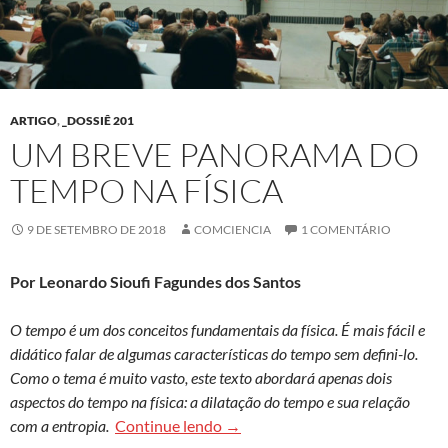
ARTIGO
,
_DOSSIÊ 201
UM BREVE PANORAMA DO
TEMPO NA FÍSICA
9 DE SETEMBRO DE 2018
COMCIENCIA
1 COMENTÁRIO
Por Leonardo Sioufi Fagundes dos Santos
O tempo é um dos conceitos fundamentais da física. É mais fácil e
didático falar de algumas características do tempo sem defini-lo.
Como o tema é muito vasto, este texto abordará apenas dois
aspectos do tempo na física: a dilatação do tempo e sua relação
Um breve panorama do tempo na 
com a entropia.
Continue lendo
→