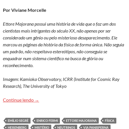
Por Viviane Morcelle
Ettore Majorana possui uma história de vida que o faz um dos
cientistas mais intrigantes do século XX, não apenas por ser
considerado um gênio ou pelo misterioso desaparecimento. Ele
marcou as páginas da história da física de forma única. Não seguia
um padrão, não respeitava estereótipos, não conseguia se
enquadrar num sistema científico na busca de glória ou
reconhecimento.
Imagem: Kamioka Observatory, ICRR (Institute for Cosmic Ray
Research), The University of Tokyo
O labirinto de Majorana
Continue lendo
→
EMÍLIO SEGRÈ
ENRICO FERMI
ETTORE MAJORANA
FÍSICA
HEISENBERG
MISTÉRIO
NEUTRINOS
VIA PANISPERNA