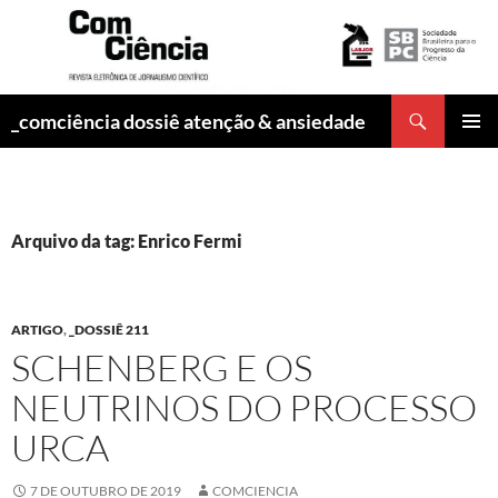
Pesquisar
_comciência dossiê atenção & ansiedade
PULAR
MENU
PARA
PRINCI
O
CONTEÚDO
Arquivo da tag: Enrico Fermi
ARTIGO
,
_DOSSIÊ 211
SCHENBERG E OS
NEUTRINOS DO PROCESSO
URCA
7 DE OUTUBRO DE 2019
COMCIENCIA