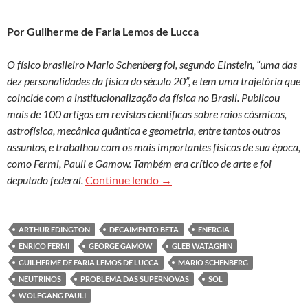
Por Guilherme de Faria Lemos de Lucca
O físico brasileiro Mario Schenberg foi, segundo Einstein, “uma das
dez personalidades da física do século 20”, e tem uma trajetória que
coincide com a institucionalização da física no Brasil. Publicou
mais de 100 artigos em revistas científicas sobre raios cósmicos,
astrofísica, mecânica quântica e geometria, entre tantos outros
assuntos, e trabalhou com os mais importantes físicos de sua época,
como Fermi, Pauli e Gamow. Também era crítico de arte e foi
Schenberg e os neutrinos do p
deputado federal.
Continue lendo
→
ARTHUR EDINGTON
DECAIMENTO BETA
ENERGIA
ENRICO FERMI
GEORGE GAMOW
GLEB WATAGHIN
GUILHERME DE FARIA LEMOS DE LUCCA
MARIO SCHENBERG
NEUTRINOS
PROBLEMA DAS SUPERNOVAS
SOL
WOLFGANG PAULI