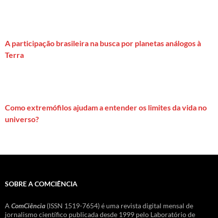
A participação brasileira na busca por planetas análogos à
Terra
Como extremófilos ajudam a entender os limites da vida no
universo?
SOBRE A COMCIÊNCIA
A
ComCiência
(ISSN 1519-7654) é uma revista digital mensal de
jornalismo científico publicada desde 1999 pelo Laboratório de