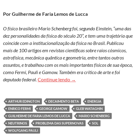
Por Guilherme de Faria Lemos de Lucca
O físico brasileiro Mario Schenberg foi, segundo Einstein, “uma das
dez personalidades da física do século 20”, e tem uma trajetória que
coincide com a institucionalização da física no Brasil. Publicou
mais de 100 artigos em revistas científicas sobre raios cósmicos,
astrofísica, mecânica quântica e geometria, entre tantos outros
assuntos, e trabalhou com os mais importantes físicos de sua época,
como Fermi, Pauli e Gamow. Também era crítico de arte e foi
Schenberg e os neutrinos do p
deputado federal.
Continue lendo
→
ARTHUR EDINGTON
DECAIMENTO BETA
ENERGIA
ENRICO FERMI
GEORGE GAMOW
GLEB WATAGHIN
GUILHERME DE FARIA LEMOS DE LUCCA
MARIO SCHENBERG
NEUTRINOS
PROBLEMA DAS SUPERNOVAS
SOL
WOLFGANG PAULI