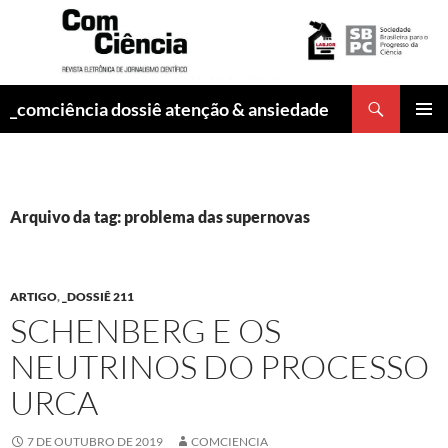
Pesquisar
_comciência dossiê atenção & ansiedade
PULAR
MENU
PARA
PRINCI
O
CONTEÚDO
Arquivo da tag: problema das supernovas
ARTIGO
,
_DOSSIÊ 211
SCHENBERG E OS
NEUTRINOS DO PROCESSO
URCA
7 DE OUTUBRO DE 2019
COMCIENCIA