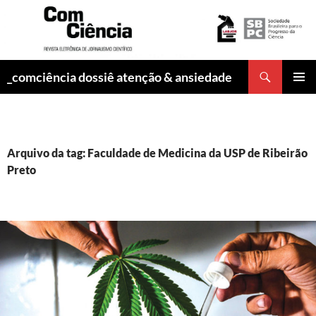
Pesquisar
_comciência dossiê atenção & ansiedade
PULAR
MENU
PARA
PRINCI
O
CONTEÚDO
Arquivo da tag: Faculdade de Medicina da USP de Ribeirão
Preto