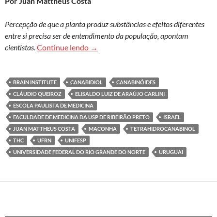
Por Juan Mattheus Costa
Percepção de que a planta produz substâncias e efeitos diferentes
entre si precisa ser de entendimento da população, apontam
Maconha como remédio? Pesquisadores 
cientistas.
Continue lendo
→
BRAIN INSTITUTE
CANABIDIOL
CANABINÓIDES
CLÁUDIO QUEIROZ
ELISALDO LUIZ DE ARAÚJO CARLINI
ESCOLA PAULISTA DE MEDICINA
FACULDADE DE MEDICINA DA USP DE RIBEIRÃO PRETO
ISRAEL
JUAN MATTHEUS COSTA
MACONHA
TETRAHIDROCANABINOL
THC
UFRN
UNIFESP
UNIVERSIDADE FEDERAL DO RIO GRANDE DO NORTE
URUGUAI