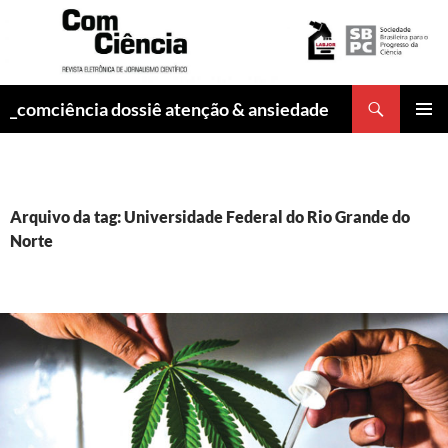
Pesquisar
_comciência dossiê atenção & ansiedade
PULAR
MENU
PARA
PRINCI
O
CONTEÚDO
Arquivo da tag: Universidade Federal do Rio Grande do
Norte