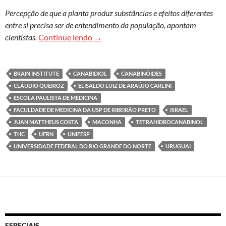
Percepção de que a planta produz substâncias e efeitos diferentes
entre si precisa ser de entendimento da população, apontam
Maconha como remédio? Pesquisadores 
cientistas.
Continue lendo
→
BRAIN INSTITUTE
CANABIDIOL
CANABINÓIDES
CLÁUDIO QUEIROZ
ELISALDO LUIZ DE ARAÚJO CARLINI
ESCOLA PAULISTA DE MEDICINA
FACULDADE DE MEDICINA DA USP DE RIBEIRÃO PRETO
ISRAEL
JUAN MATTHEUS COSTA
MACONHA
TETRAHIDROCANABINOL
THC
UFRN
UNIFESP
UNIVERSIDADE FEDERAL DO RIO GRANDE DO NORTE
URUGUAI
ESPECIAIS