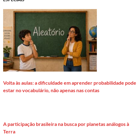
Volta às aulas: a dificuldade em aprender probabilidade pode
estar no vocabulário, não apenas nas contas
A participação brasileira na busca por planetas análogos à
Terra