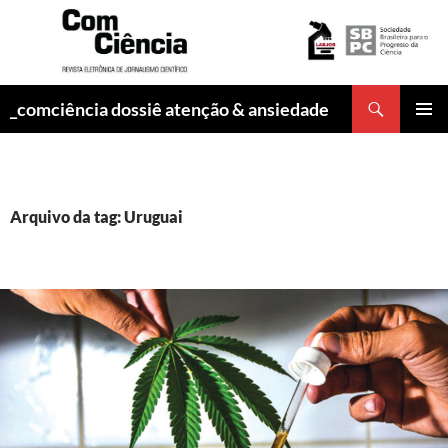
Pesquisar
_comciência dossiê atenção & ansiedade
PULAR
MENU
PARA
PRINCI
O
CONTEÚDO
Arquivo da tag: Uruguai