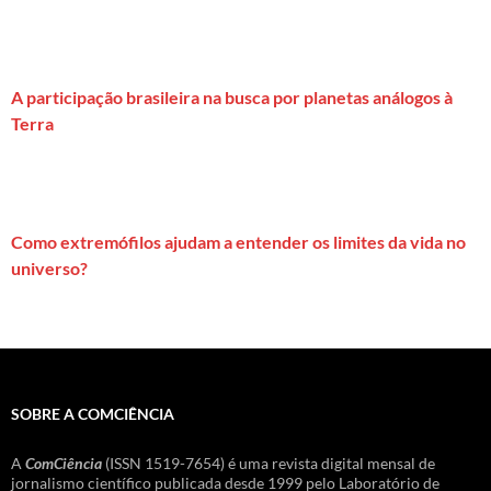
A participação brasileira na busca por planetas análogos à
Terra
Como extremófilos ajudam a entender os limites da vida no
universo?
SOBRE A COMCIÊNCIA
A
ComCiência
(ISSN 1519-7654) é uma revista digital mensal de
jornalismo científico publicada desde 1999 pelo Laboratório de