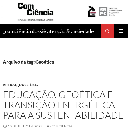
Pesquisar
_comciência dossiê atenção & ansiedade
PULAR
MENU
PARA
PRINCI
O
CONTEÚDO
Arquivo da tag: Geoética
ARTIGO
,
_DOSSIÊ 245
EDUCAÇÃO, GEOÉTICA E
TRANSIÇÃO ENERGÉTICA
PARA A SUSTENTABILIDADE
10 DE JULHO DE 2023
COMCIENCIA