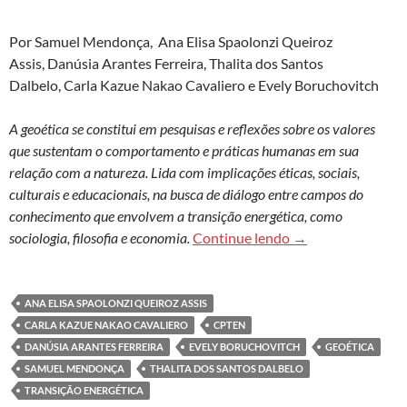
Por Samuel Mendonça, Ana Elisa Spaolonzi Queiroz
Assis, Danúsia Arantes Ferreira, Thalita dos Santos
Dalbelo, Carla Kazue Nakao Cavaliero e Evely Boruchovitch
A geoética se constitui em pesquisas e reflexões sobre os valores
que sustentam o comportamento e práticas humanas em sua
relação com a natureza. Lida com implicações éticas, sociais,
culturais e educacionais, na busca de diálogo entre campos do
conhecimento que envolvem a transição energética, como
Educação, geoética
sociologia, filosofia e economia.
Continue lendo
→
ANA ELISA SPAOLONZI QUEIROZ ASSIS
CARLA KAZUE NAKAO CAVALIERO
CPTEN
DANÚSIA ARANTES FERREIRA
EVELY BORUCHOVITCH
GEOÉTICA
SAMUEL MENDONÇA
THALITA DOS SANTOS DALBELO
TRANSIÇÃO ENERGÉTICA