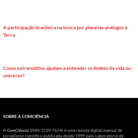
A participação brasileira na busca por planetas análogos à
Terra
Como extremófilos ajudam a entender os limites da vida no
universo?
SOBRE A COMCIÊNCIA
A
ComCiência
(ISSN 1519-7654) é uma revista digital mensal de
jornalismo científico publicada desde 1999 pelo Laboratório de