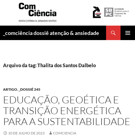
Pesquisar
_comciência dossiê atenção & ansiedade
PULAR
MENU
PARA
PRINCI
O
CONTEÚDO
Arquivo da tag: Thalita dos Santos Dalbelo
ARTIGO
,
_DOSSIÊ 245
EDUCAÇÃO, GEOÉTICA E
TRANSIÇÃO ENERGÉTICA
PARA A SUSTENTABILIDADE
10 DE JULHO DE 2023
COMCIENCIA