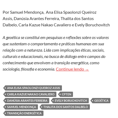
Por Samuel Mendonça, Ana Elisa Spaolonzi Queiroz
Assis, Danúsia Arantes Ferreira, Thalita dos Santos
Dalbelo, Carla Kazue Nakao Cavaliero e Evely Boruchovitch
A geoética se constitui em pesquisas e reflexões sobre os valores
que sustentam o comportamento e práticas humanas em sua
relação com a natureza. Lida com implicações éticas, sociais,
culturais e educacionais, na busca de diálogo entre campos do
conhecimento que envolvem a transição energética, como
Educação, geoética
sociologia, filosofia e economia.
Continue lendo
→
ANA ELISA SPAOLONZI QUEIROZ ASSIS
CARLA KAZUE NAKAO CAVALIERO
CPTEN
DANÚSIA ARANTES FERREIRA
EVELY BORUCHOVITCH
GEOÉTICA
SAMUEL MENDONÇA
THALITA DOS SANTOS DALBELO
TRANSIÇÃO ENERGÉTICA