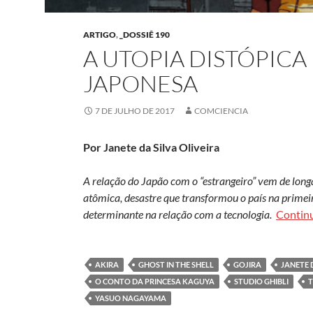
ARTIGO
,
_DOSSIÊ 190
A UTOPIA DISTÓPICA
JAPONESA
7 DE JULHO DE 2017
COMCIENCIA
Por Janete da Silva Oliveira
A relação do Japão com o “estrangeiro” vem de long
atômica, desastre que transformou o país na primeira
determinante na relação com a tecnologia.
Contin
AKIRA
GHOST IN THE SHELL
GOJIRA
JANETE 
O CONTO DA PRINCESA KAGUYA
STUDIO GHIBLI
YASUO NAGAYAMA