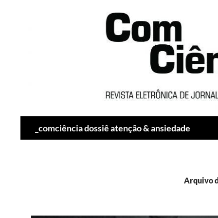
Pesquisar
_comciência dossiê atenção & ansiedade
Arquivo d