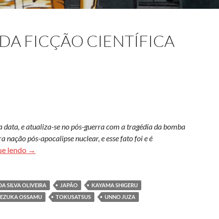
 DA FICÇÃO CIENTÍFICA
a data, e atualiza-se no pós-guerra com a tragédia da bomba
 nação pós-apocalipse nuclear, e esse fato foi e é
A utopia distópica da ficção científica japonesa
ue lendo
→
DA SILVA OLIVEIRA
JAPÃO
KAYAMA SHIGERU
TEZUKA OSSAMU
TOKUSATSUS
UNNO JUZA