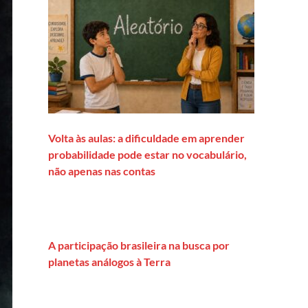
Volta às aulas: a dificuldade em aprender
probabilidade pode estar no vocabulário,
não apenas nas contas
A participação brasileira na busca por
planetas análogos à Terra