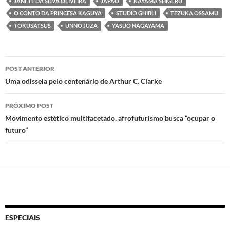
d
b
s
JANETE DA SILVA OLIVEIRA
JAPÃO
KAYAMA SHIGERU
o
o
A
O CONTO DA PRINCESA KAGUYA
STUDIO GHIBLI
TEZUKA OSSAMU
TOKUSATSUS
UNNO JUZA
YASUO NAGAYAMA
n
o
p
k
p
Navegação
POST ANTERIOR
de
Uma odisseia pelo centenário de Arthur C. Clarke
posts
PRÓXIMO POST
Movimento estético multifacetado, afrofuturismo busca “ocupar o
futuro”
ESPECIAIS