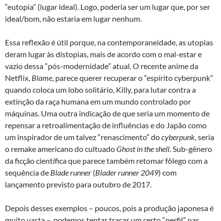
“eutopia” (lugar ideal). Logo, poderia ser um lugar que, por ser
ideal/bom, não estaria em lugar nenhum.
Essa reflexão é útil porque, na contemporaneidade, as utopias
deram lugar às distopias, mais de acordo com o mal-estar e
vazio dessa “pós-modernidade” atual. O recente anime da
Netflix,
Blame
, parece querer recuperar o “espírito cyberpunk”
quando coloca um lobo solitário, Killy, para lutar contra a
extinção da raça humana em um mundo controlado por
máquinas. Uma outra indicação de que seria um momento de
repensar a retroalimentação de influências e do Japão como
um inspirador de um talvez “renascimento” do
cyberpunk
, seria
o remake americano do cultuado
Ghost in the shell
. Sub-gênero
da ficção científica que parece também retomar fôlego com a
sequência de
Blade runner
(
Blader runner 2049
) com
lançamento previsto para outubro de 2017.
Depois desses exemplos – poucos, pois a produção japonesa é
muito vasta –, podemos tentar traçar um certo “perfil” nas