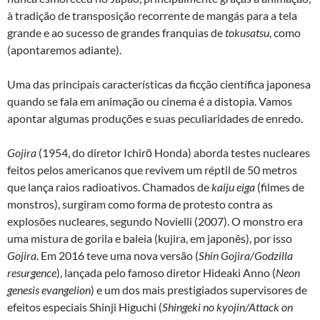
à tradição de transposição recorrente de mangás para a tela
grande e ao sucesso de grandes franquias de
tokusatsu
, como
(apontaremos adiante).
Uma das principais características da ficção científica japonesa
quando se fala em animação ou cinema é a distopia. Vamos
apontar algumas produções e suas peculiaridades de enredo.
Gojira
(1954, do diretor Ichirō Honda) aborda testes nucleares
feitos pelos americanos que revivem um réptil de 50 metros
que lança raios radioativos. Chamados de
kaiju eiga
(filmes de
monstros), surgiram como forma de protesto contra as
explosões nucleares, segundo Novielli (2007). O monstro era
uma mistura de gorila e baleia (kujira, em japonês), por isso
Gojira
. Em 2016 teve uma nova versão (
Shin Gojira/Godzilla
resurgence
), lançada pelo famoso diretor Hideaki Anno (
Neon
genesis evangelion
) e um dos mais prestigiados supervisores de
efeitos especiais Shinji Higuchi (
Shingeki no kyojin/Attack on