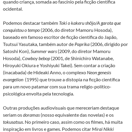
quando criança, somada ao fascínio pela ficção científica
ocidental.
Podemos destacar também
Toki o kakeru shōjo/A garota que
conquistou o tempo
(2006, do diretor Mamoru Hosoda),
baseado em famoso escritor de ficção científica do Japão,
Tsutsui Yasutaka, também autor de
Paprika
(2006, dirigido por
Satoshi Kon),
Summer wars
(2009, do diretor Mamoru
Hosoda),
Cowboy bebop
(2001, de Shinichiro Watanabe,
Hiroyuki Okiura e Yoshiyuki Takei). Sem contar a criação
(inacabada) de Hideaki Anno, o complexo
Neon genesis
evangelion
(1995) que trouxe a distopia na ficção científica
para um novo patamar com sua trama religio-político-
psicológica envolta pela tecnologia.
Outras produções audiovisuais que mereceriam destaque
seriam os
doramas
(nosso equivalente das novelas) e os
tokusatsus
. No primeiro caso, assim como os filmes, há muita
inspiração em livros e games. Podemos citar
Mirai Nikki