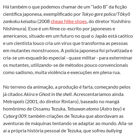
Há também o que podemos chamar de um “lado B” da ficção
científica japonesa, exemplificado por
Tokyo gore police/Tōkyō
zankoku keisatsu
(2008
cheap Nike shoes
, do diretor Yoshihiro
Nishimura). Esse é um filme co-escrito por japoneses e
americanos, situado em um futuro no qual o Japão está caótico
e um cientista louco cria um vírus que transforma as pessoas
em mutantes monstruosos. A polícia japonesa foi privatizada e
cria-se um esquadrão especial ‑ quase militar ‑ para exterminar
os mutantes, utilizando-se de métodos pouco convencionais
como sadismo, muita violência e execuções em plena rua.
No terreno da animação, a produção é farta, começando pelos
já citados
Akira
e
Ghost in the shell
. Acrescentaríamos ainda
Metropolis
(2001, do diretor Rintaro), baseado no mangá
homônimo de Ossamu Tezuka,
Tetsuwan atomo
(
Astro boy
) e
Cyborg 009
, também criações de Tezuka que abordavam as
aventuras de máquinas tentando se adaptar ao mundo. Alia-se
aí a própria história pessoal de Tezuka, que sofreu
bullying