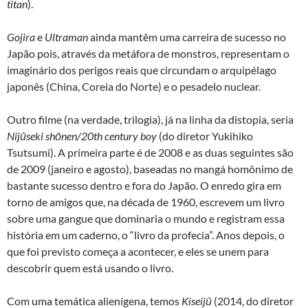
titan
).
Gojira
e
Ultraman
ainda mantêm uma carreira de sucesso no
Japão pois, através da metáfora de monstros, representam o
imaginário dos perigos reais que circundam o arquipélago
japonês (China, Coreia do Norte) e o pesadelo nuclear.
Outro filme (na verdade, trilogia), já na linha da distopia, seria
Nijūseki shōnen/20th century boy
(do diretor Yukihiko
Tsutsumi). A primeira parte é de 2008 e as duas seguintes são
de 2009 (janeiro e agosto), baseadas no mangá homônimo de
bastante sucesso dentro e fora do Japão. O enredo gira em
torno de amigos que, na década de 1960, escrevem um livro
sobre uma gangue que dominaria o mundo e registram essa
história em um caderno, o “livro da profecia”. Anos depois, o
que foi previsto começa a acontecer, e eles se unem para
descobrir quem está usando o livro.
Com uma temática alienígena, temos
Kiseijū
(2014, do diretor