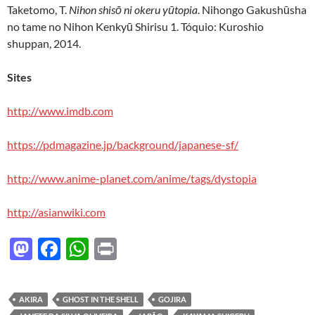
Taketomo, T.
Nihon shisō ni okeru yūtopia
. Nihongo Gakushūsha
no tame no Nihon Kenkyū Shirisu 1. Tóquio: Kuroshio
shuppan, 2014.
Sites
http://www.imdb.com
https://pdmagazine.jp/background/japanese-sf/
http://www.anime-planet.com/anime/tags/dystopia
http://asianwiki.com
M
F
W
P
as
ac
h
ri
to
e
at
nt
AKIRA
GHOST IN THE SHELL
GOJIRA