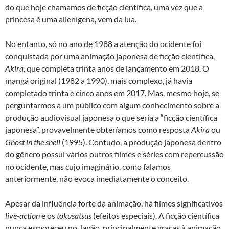
do que hoje chamamos de ficção científica, uma vez que a
princesa é uma alienígena, vem da lua.
No entanto, só no ano de 1988 a atenção do ocidente foi
conquistada por uma animação japonesa de ficção científica,
Akira,
que completa trinta anos de lançamento em 2018. O
mangá original (1982 a 1990), mais complexo, já havia
completado trinta e cinco anos em 2017. Mas, mesmo hoje, se
perguntarmos a um público com algum conhecimento sobre a
produção audiovisual japonesa o que seria a “ficção científica
japonesa”, provavelmente obteríamos como resposta
Akira
ou
Ghost in the shell
(1995). Contudo, a produção japonesa dentro
do gênero possui vários outros filmes e séries com repercussão
no ocidente, mas cujo imaginário, como falamos
anteriormente, não evoca imediatamente o conceito.
Apesar da influência forte da animação, há filmes significativos
live-action
e os
tokusatsus
(efeitos especiais). A ficção científica
nunca esmoreceu no Japão, principalmente graças à animação,