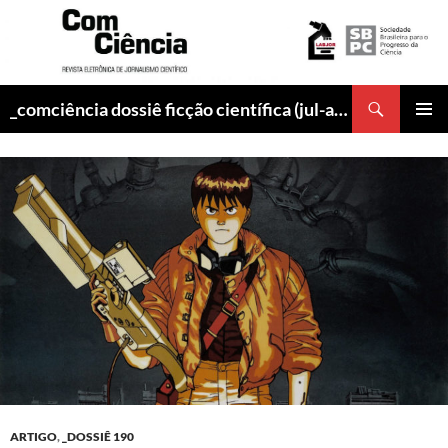
Pesquisar
_comciência dossiê ficção científica (jul-ago/2017)
PULAR
MENU
PARA
PRINCI
O
CONTEÚDO
ARTIGO
,
_DOSSIÊ 190