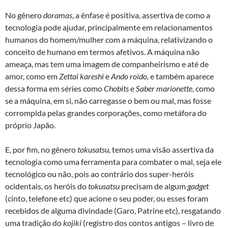
No gênero
doramas
, a ênfase é positiva, assertiva de como a
tecnologia pode ajudar, principalmente em relacionamentos
humanos do homem/mulher com a máquina, relativizando o
conceito de humano em termos afetivos. A máquina não
ameaça, mas tem uma imagem de companheirismo e até de
amor, como em
Zettai kareshi
e
Ando roido,
e também aparece
dessa forma em séries como
Chobits
e
Saber marionette
, como
se a máquina, em si, não carregasse o bem ou mal, mas fosse
corrompida pelas grandes corporações, como metáfora do
próprio Japão.
E, por fim, no gênero
tokusatsu,
temos uma visão assertiva da
tecnologia como uma ferramenta para combater o mal, seja ele
tecnológico ou não, pois ao contrário dos super-heróis
ocidentais, os heróis do
tokusatsu
precisam de algum
gadget
(cinto, telefone etc) que acione o seu poder, ou esses foram
recebidos de alguma divindade (Garo, Patrine etc), resgatando
uma tradição do
kojiki
(registro dos contos antigos – livro de