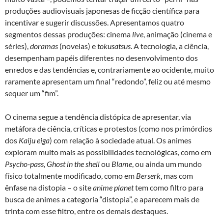
produções audiovisuais japonesas de ficção científica para
incentivar e sugerir discussões. Apresentamos quatro
segmentos dessas produções: cinema
live
, animação (cinema e
séries),
doramas
(novelas) e
tokusatsus
. A tecnologia, a ciência,
desempenham papéis diferentes no desenvolvimento dos
enredos e das tendências e, contrariamente ao ocidente, muito
raramente apresentam um final “redondo”, feliz ou até mesmo
sequer um “fim”.
O cinema segue a tendência distópica de apresentar, via
metáfora de ciência, críticas e protestos (como nos primórdios
dos
Kaiju eiga
) com relação à sociedade atual. Os animes
exploram muito mais as possibilidades tecnológicas, como em
Psycho-pass, Ghost in the shell
ou
Blame
, ou ainda um mundo
físico totalmente modificado, como em
Berserk
, mas com
ênfase na distopia – o site
anime planet
tem como filtro para
busca de animes a categoria “distopia”, e aparecem mais de
trinta com esse filtro, entre os demais destaques.