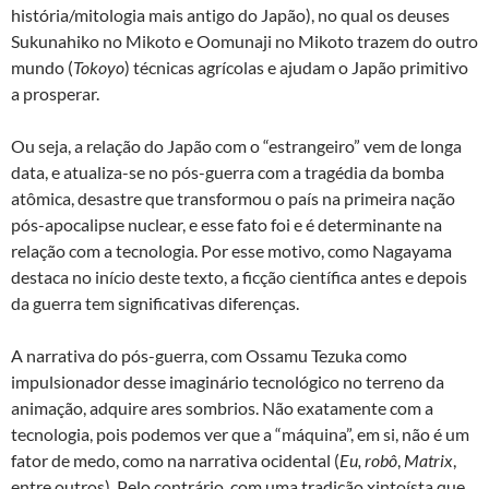
história/mitologia mais antigo do Japão), no qual os deuses
Sukunahiko no Mikoto e Oomunaji no Mikoto trazem do outro
mundo (
Tokoyo
) técnicas agrícolas e ajudam o Japão primitivo
a prosperar.
Ou seja, a relação do Japão com o “estrangeiro” vem de longa
data, e atualiza-se no pós-guerra com a tragédia da bomba
atômica, desastre que transformou o país na primeira nação
pós-apocalipse nuclear, e esse fato foi e é determinante na
relação com a tecnologia. Por esse motivo, como Nagayama
destaca no início deste texto, a ficção científica antes e depois
da guerra tem significativas diferenças.
A narrativa do pós-guerra, com Ossamu Tezuka como
impulsionador desse imaginário tecnológico no terreno da
animação, adquire ares sombrios. Não exatamente com a
tecnologia, pois podemos ver que a “máquina”, em si, não é um
fator de medo, como na narrativa ocidental (
Eu, robô
,
Matrix
,
entre outros). Pelo contrário, com uma tradição xintoísta que