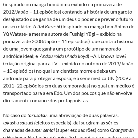
(inspirado no mangá homônimo exibido na primavera de
2012/Japão – 11 episódios) contando a história de um garoto
desajustado que ganha de um deus o poder de prever o futuro
no seu diário;
Zettai Kareshi
(inspirado no mangá homônimo de
Yū Watase- a mesma autora de Fushigi Yūgi – exibido na
primavera de 2008/Japão – 11 episódios) que conta a história
de uma jovem que ganha um protótipo de um namorado
andróide ideal; e
Andou roido
(
Ando lloyd
) ~A.I. knows love?
(criação original para a TV – exibido no outono de 2013/Japão
– 10 episódios) no qual um cientista morre e deixa um
andróide para proteger a esposa; e a série médica JIN (2009 a
2011- 22 episódios em duas temporadas) no qual um médico é
transportado para a era Edo. Um dos poucos que não envolve
diretamente romance dos protagonistas.
No caso do
tokusatsu
, uma abreviação de duas palavras,
tokushu satsuei (
efeitos especiais), daí surgiram as séries
chamadas de
super sentai
(super esquadrões) como
Changeman
e
Flashman
. No Japão até hoje são franquias de grande sucesso