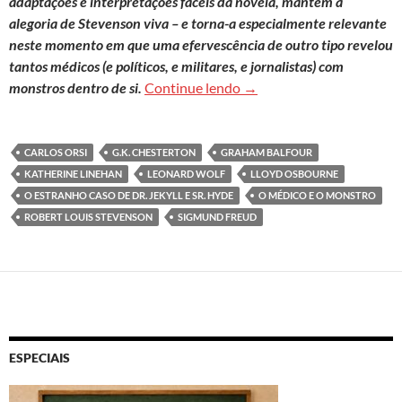
adaptações e interpretações fáceis da novela, mantém a
alegoria de Stevenson viva – e torna-a especialmente relevante
neste momento em que uma efervescência de outro tipo revelou
tantos médicos (e políticos, e militares, e jornalistas) com
O médico que é o monstr
monstros dentro de si.
Continue lendo
→
CARLOS ORSI
G.K. CHESTERTON
GRAHAM BALFOUR
KATHERINE LINEHAN
LEONARD WOLF
LLOYD OSBOURNE
O ESTRANHO CASO DE DR. JEKYLL E SR. HYDE
O MÉDICO E O MONSTRO
ROBERT LOUIS STEVENSON
SIGMUND FREUD
ESPECIAIS