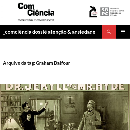
Pesquisar
_comciência dossiê atenção & ansiedade
PULAR
MENU
PARA
PRINCI
O
CONTEÚDO
Arquivo da tag: Graham Balfour