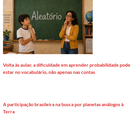
Volta às aulas: a dificuldade em aprender probabilidade pode
estar no vocabulário, não apenas nas contas
A participação brasileira na busca por planetas análogos à
Terra