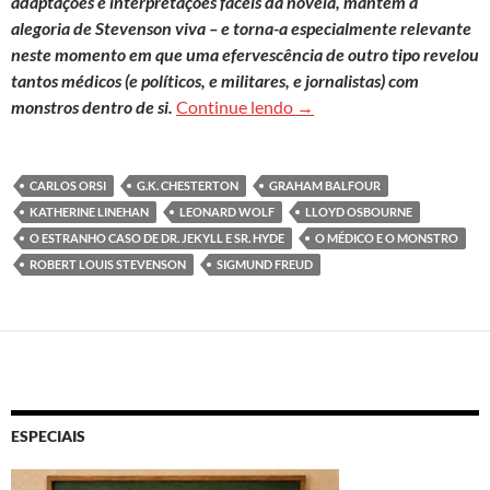
adaptações e interpretações fáceis da novela, mantém a
alegoria de Stevenson viva – e torna-a especialmente relevante
neste momento em que uma efervescência de outro tipo revelou
tantos médicos (e políticos, e militares, e jornalistas) com
O médico que é o monstr
monstros dentro de si.
Continue lendo
→
CARLOS ORSI
G.K. CHESTERTON
GRAHAM BALFOUR
KATHERINE LINEHAN
LEONARD WOLF
LLOYD OSBOURNE
O ESTRANHO CASO DE DR. JEKYLL E SR. HYDE
O MÉDICO E O MONSTRO
ROBERT LOUIS STEVENSON
SIGMUND FREUD
ESPECIAIS