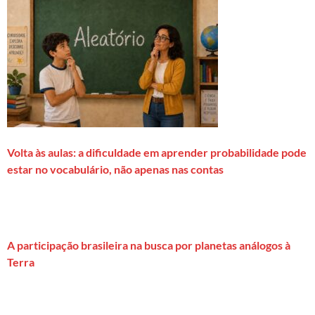
Volta às aulas: a dificuldade em aprender probabilidade pode
estar no vocabulário, não apenas nas contas
A participação brasileira na busca por planetas análogos à
Terra