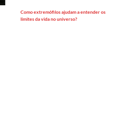
Como extremófilos ajudam a entender os
limites da vida no universo?
 o começo do conflito entre os militares e o sistema jurídico no B