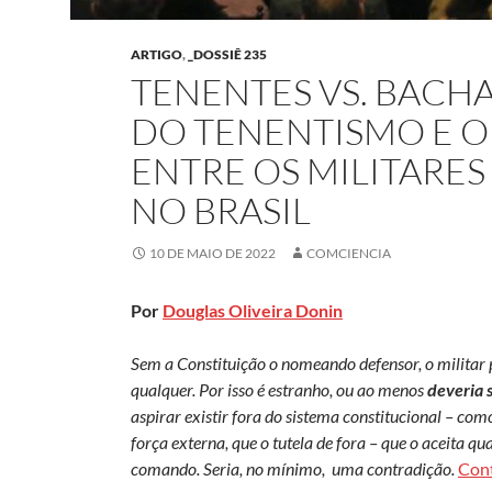
ARTIGO
,
_DOSSIÊ 235
TENENTES VS. BACHA
DO TENENTISMO E 
ENTRE OS MILITARES
NO BRASIL
10 DE MAIO DE 2022
COMCIENCIA
Por
Douglas Oliveira Donin
Sem a Constituição o nomeando defensor, o militar 
qualquer. Por isso é estranho, ou ao menos
deveria 
aspirar existir fora do sistema constitucional – co
força externa, que o tutela de fora – que o aceita qu
comando.
Seria, no mínimo, uma contradição.
Con