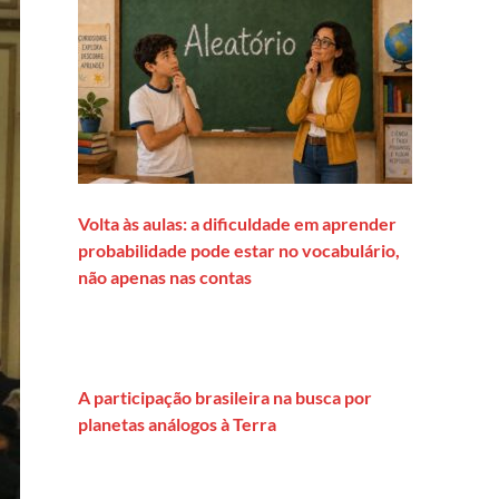
Volta às aulas: a dificuldade em aprender
probabilidade pode estar no vocabulário,
não apenas nas contas
A participação brasileira na busca por
planetas análogos à Terra