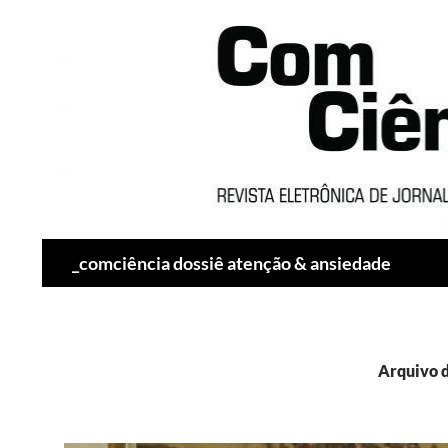
Pesquisar
_comciência dossiê atenção & ansiedade
Arquivo d