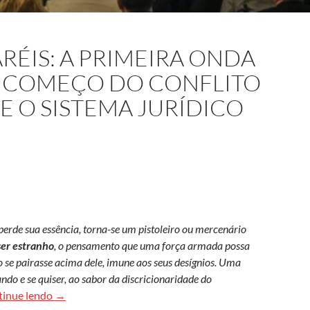
RÉIS: A PRIMEIRA ONDA
O COMEÇO DO CONFLITO
 E O SISTEMA JURÍDICO
perde sua essência, torna-se um pistoleiro ou mercenário
ser estranho
, o pensamento que uma força armada possa
mo se pairasse acima dele, imune aos seus desígnios. Uma
ando e se quiser, ao sabor da discricionaridade do
Tenentes vs. Bacharéis: a primeira onda do tenentismo e
tinue lendo
→