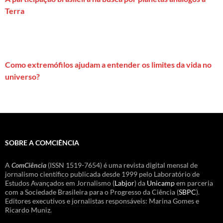
Terra
Como extremófilos ajudam a entender os limites da vida no
universo?
SOBRE A COMCIÊNCIA
A
ComCiência
(ISSN 1519-7654) é uma revista digital mensal de
jornalismo científico publicada desde 1999 pelo Laboratório de
Estudos Avançados em Jornalismo (
Labjor
) da
Unicamp
em parceria
com a Sociedade Brasileira para o Progresso da Ciência (
SBPC
).
Editores executivos e jornalistas responsáveis: Marina Gomes e
Ricardo Muniz.