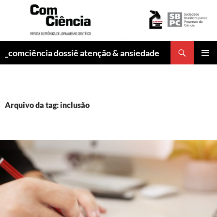
Pesquisar
_comciência dossiê atenção & ansiedade
PULAR
MENU
PARA
PRINCI
O
CONTEÚDO
Arquivo da tag: inclusão