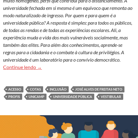
muito homogêneo, perfil que contribui para o distanciamento. A
universidade fechada em si mesma é um equívoco que remonta ao
modo naturalizado de ingresso. Por quem e para quem é a
universidade pública? A resposta é simples: para todos os públicos,
de todas as rendas e de todas as experiências escolares. Ali, a
experiência muda a vida dos mais vulneráveis socialmente, mas
também das elites. Para além dos conhecimentos, aprende-se
regras para a cidadania e o combate à cultura de privilégios. A
universidade é um laboratório para o convívio democrático.
Universidade pública e para todos os públicos
Continue lendo
→
ACESSO
COTAS
INCLUSÃO
JOSÉ ALVES DE FREITAS NETO
PROFIS
UNICAMP
UNIVERSIDADE PÚBLICA
VESTIBULAR