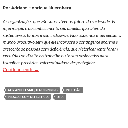
Por Adriano Henrique Nuernberg
As organizações que vão sobreviver ao futuro da sociedade da
informação e do conhecimento são aquelas que, além de
sustentáveis, também são inclusivas. Não podemos mais pensar o
mundo produtivo sem que ele incorpore o contingente enorme e
crescente de pessoas com deficiência, que historicamente foram
excluídas do direito ao trabalho ou foram deslocadas para
trabalhos precários, estereotipados e desprotegidos.
Ações para promoção da inclusão das pessoas co
Continue lendo
→
ADRIANO HENRIQUE NUERNBERG
INCLUSÃO
PESSOAS COM DEFICIÊNCIA
UFSC