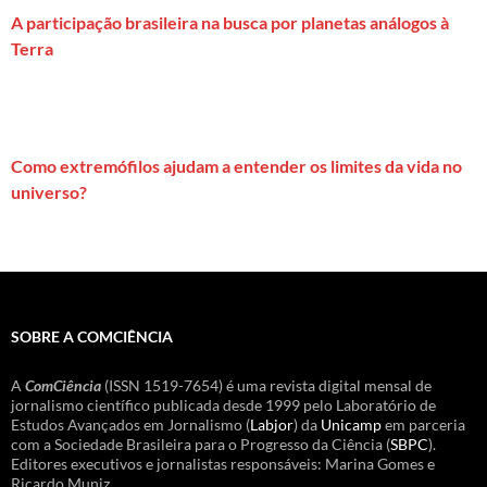
A participação brasileira na busca por planetas análogos à
Terra
Como extremófilos ajudam a entender os limites da vida no
universo?
SOBRE A COMCIÊNCIA
A
ComCiência
(ISSN 1519-7654) é uma revista digital mensal de
jornalismo científico publicada desde 1999 pelo Laboratório de
Estudos Avançados em Jornalismo (
Labjor
) da
Unicamp
em parceria
com a Sociedade Brasileira para o Progresso da Ciência (
SBPC
).
Editores executivos e jornalistas responsáveis: Marina Gomes e
Ricardo Muniz.