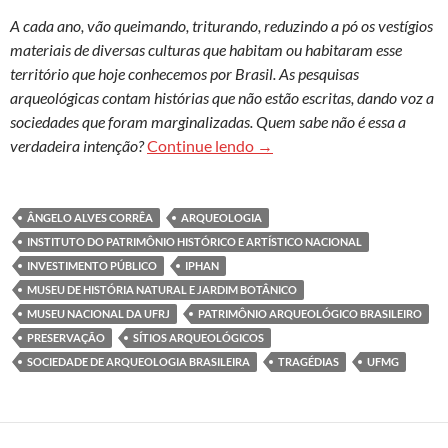
A cada ano, vão queimando, triturando, reduzindo a pó os vestígios
materiais de diversas culturas que habitam ou habitaram esse
território que hoje conhecemos por Brasil. As pesquisas
arqueológicas contam histórias que não estão escritas, dando voz a
sociedades que foram marginalizadas. Quem sabe não é essa a
As “distrações” com o patri
verdadeira intenção?
Continue lendo
→
ÂNGELO ALVES CORRÊA
ARQUEOLOGIA
INSTITUTO DO PATRIMÔNIO HISTÓRICO E ARTÍSTICO NACIONAL
INVESTIMENTO PÚBLICO
IPHAN
MUSEU DE HISTÓRIA NATURAL E JARDIM BOTÂNICO
MUSEU NACIONAL DA UFRJ
PATRIMÔNIO ARQUEOLÓGICO BRASILEIRO
PRESERVAÇÃO
SÍTIOS ARQUEOLÓGICOS
SOCIEDADE DE ARQUEOLOGIA BRASILEIRA
TRAGÉDIAS
UFMG