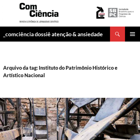
Pesquisar
_comciência dossiê atenção & ansiedade
PULAR
MENU
PARA
PRINCI
O
CONTEÚDO
Arquivo da tag: Instituto do Patrimônio Histórico e
Artístico Nacional