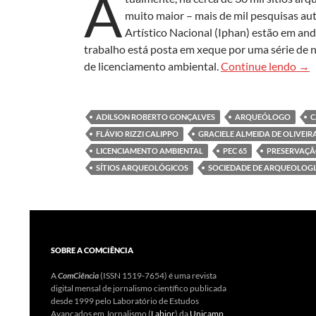
A
muito maior – mais de mil pesquisas aut
Artístico Nacional (Iphan) estão em an
trabalho está posta em xeque por uma série de n
Os 
de licenciamento ambiental.
Continue lendo
→
ADILSON ROBERTO GONÇALVES
ARQUEÓLOGO
C
FLÁVIO RIZZI CALIPPO
GRACIELE ALMEIDA DE OLIVEIR
LICENCIAMENTO AMBIENTAL
PEC 65
PRESERVAÇÃO
SÍTIOS ARQUEOLÓGICOS
SOCIEDADE DE ARQUEOLOGIA
SOBRE A COMCIÊNCIA
A
ComCiência
(ISSN 1519-7654) é uma revista
digital mensal de jornalismo científico publicada
desde 1999 pelo Laboratório de Estudos
Avançados em Jornalismo (
Labjor
) da
Unicamp