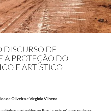
O DISCURSO DE
E A PROTEÇÃO DO
CO E ARTÍSTICO
da de Oliveira e Virginia Vilhena
queológicos protegidos no Brasil e este número pode ser