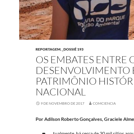
REPORTAGEM
,
_DOSSIÊ 193
OS EMBATES ENTRE 
DESENVOLVIMENTO 
PATRIMÔNIO HISTÓRI
NACIONAL
9 DE NOVEMBRO DE 2017
COMCIENCIA
Por Adilson Roberto Gonçalves, Graciele Almei
tualmente, há cerca de 30 mil sítios ar