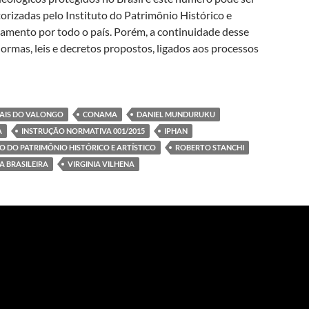
orizadas pelo Instituto do Patrimônio Histórico e
damento por todo o país. Porém, a continuidade desse
ormas, leis e decretos propostos, ligados aos processos
embates entre o discurso de desenvolvimento e a proteção do patri
AIS DO VALONGO
CONAMA
DANIEL MUNDURUKU
A
INSTRUÇÃO NORMATIVA 001/2015
IPHAN
 DO PATRIMÔNIO HISTÓRICO E ARTÍSTICO
ROBERTO STANCHI
 BRASILEIRA
VIRGINIA VILHENA