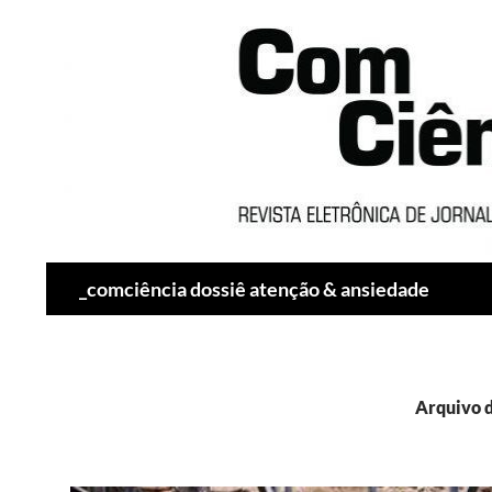
Pesquisar
_comciência dossiê atenção & ansiedade
Arquivo d