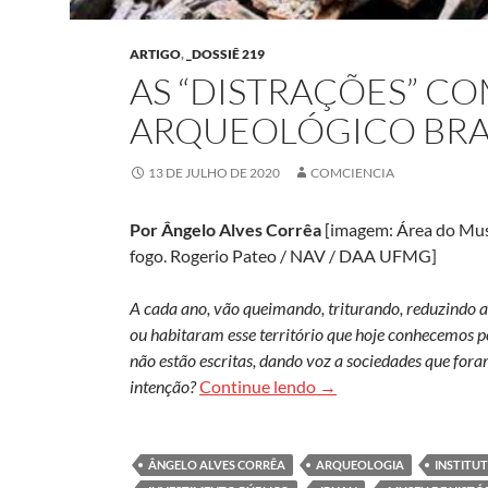
ARTIGO
,
_DOSSIÊ 219
AS “DISTRAÇÕES” C
ARQUEOLÓGICO BRA
13 DE JULHO DE 2020
COMCIENCIA
Por Ângelo Alves Corrêa
[imagem: Área do Muse
fogo. Rogerio Pateo / NAV / DAA UFMG]
A cada ano, vão queimando, triturando, reduzindo a 
ou habitaram esse território que hoje conhecemos po
não estão escritas, dando voz a sociedades que for
As “distrações” com o 
intenção?
Continue lendo
→
ÂNGELO ALVES CORRÊA
ARQUEOLOGIA
INSTITU