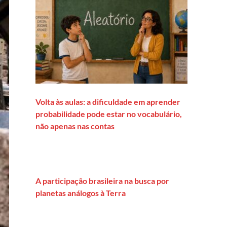
Volta às aulas: a dificuldade em aprender
probabilidade pode estar no vocabulário,
não apenas nas contas
A participação brasileira na busca por
planetas análogos à Terra