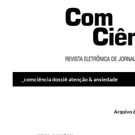
Pesquisar
_comciência dossiê atenção & ansiedade
Arquivo d