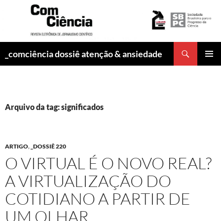
Pesquisar
_comciência dossiê atenção & ansiedade
PULAR
MENU
PARA
PRINCI
O
CONTEÚDO
Arquivo da tag: significados
ARTIGO
,
_DOSSIÊ 220
O VIRTUAL É O NOVO REAL?
A VIRTUALIZAÇÃO DO
COTIDIANO A PARTIR DE
UM OLHAR