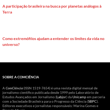
A participação brasileira na busca por planetas análogos à
Terra
Como extremófilos ajudam a entender os limites da vida no
universo?
SOBRE A COMCIÊNCIA
A
ComCiência
(ISSN 1519-7654) é uma revista digital mensal de
jornalismo científico publicada desde 1999 pelo Laboratório de
Estudos Avançados em Jornalismo (
Labjor
) da
Unicamp
em parceria
com a Sociedade Brasileira para o Progresso da Ciência (
SBPC
).
Editores executivos e jornalistas responsáveis: Marina Gomes e