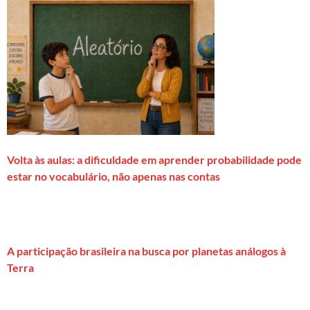
Volta às aulas: a dificuldade em aprender probabilidade pode
estar no vocabulário, não apenas nas contas
A participação brasileira na busca por planetas análogos à
Terra