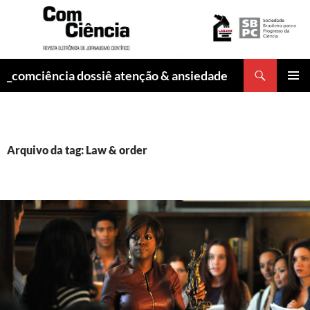
Pesquisar
_comciência dossiê atenção & ansiedade
PULAR
MENU
PARA
PRINCI
O
CONTEÚDO
Arquivo da tag: Law & order