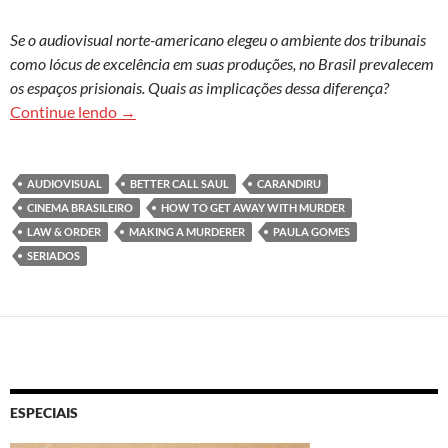
Se o audiovisual norte-americano elegeu o ambiente dos tribunais
como lócus de excelência em suas produções, no Brasil prevalecem
os espaços prisionais. Quais as implicações dessa diferença?
A punição no audiovisual norte-americano e brasi
Continue lendo
→
AUDIOVISUAL
BETTER CALL SAUL
CARANDIRU
CINEMA BRASILEIRO
HOW TO GET AWAY WITH MURDER
LAW & ORDER
MAKING A MURDERER
PAULA GOMES
SERIADOS
ESPECIAIS