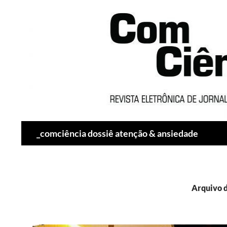
Pesquisar
_comciência dossiê atenção & ansiedade
Arquivo d