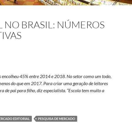
 NO BRASIL: NÚMEROS
TIVAS
nais encolheu 45% entre 2014 e 2018. No setor como um todo,
enos do que em 2017. Para criar uma geração de leitores
ra de pai para filho, diz especialista. “Escola tem muito a
do editorial no Brasil: números da crise e perspectivas
ERCADO EDITORIAL
PESQUISA DE MERCADO