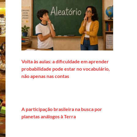
Volta às aulas: a dificuldade em aprender
probabilidade pode estar no vocabulário,
não apenas nas contas
A participação brasileira na busca por
planetas análogos à Terra