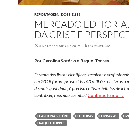
REPORTAGEM
,
_DOSSIÊ 213
MERCADO EDITORIAL
DA CRISE E PERSPEC
5 DE DEZEMBRO DE 2019
COMCIENCIA
Por Carolina Sotério e Raquel Torres
O ramo dos livros científicos, técnicos e profissio
em 2018 foram produzidos 43 milhões de livros a m
de mais qualidade, é preciso cultivar hábitos de leitu
Merca
contribuir, mas não sozinha.”
Continue lendo
→
CAROLINA SOTÉRIO
EDITORAS
LIVRARIAS
M
RAQUEL TORRES